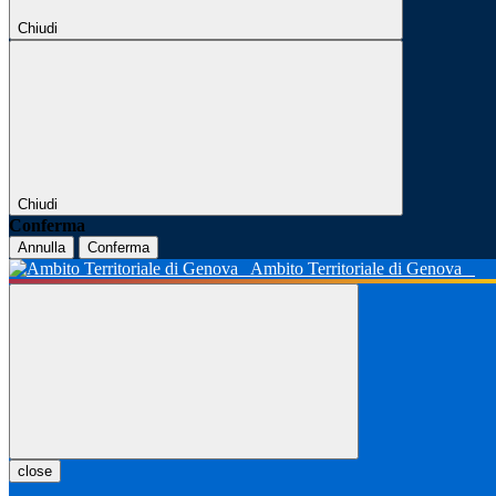
Chiudi
Chiudi
Conferma
Annulla
Conferma
Ambito Territoriale di Genova
close