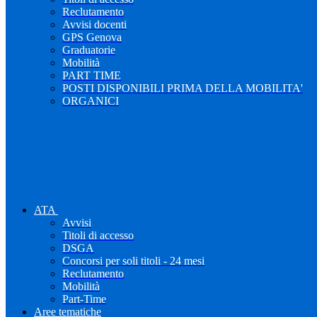
Reclutamento
Avvisi docenti
GPS Genova
Graduatorie
Mobilità
PART TIME
POSTI DISPONIBILI PRIMA DELLA MOBILITA'
ORGANICI
ATA
Avvisi
Titoli di accesso
DSGA
Concorsi per soli titoli - 24 mesi
Reclutamento
Mobilità
Part-Time
Aree tematiche