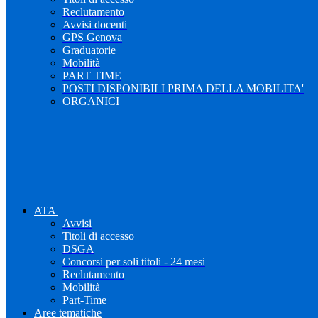
Reclutamento
Avvisi docenti
GPS Genova
Graduatorie
Mobilità
PART TIME
POSTI DISPONIBILI PRIMA DELLA MOBILITA'
ORGANICI
ATA
Avvisi
Titoli di accesso
DSGA
Concorsi per soli titoli - 24 mesi
Reclutamento
Mobilità
Part-Time
Aree tematiche