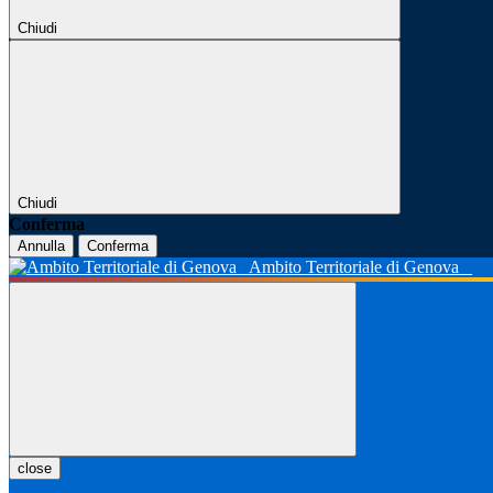
Chiudi
Chiudi
Conferma
Annulla
Conferma
Ambito Territoriale di Genova
close