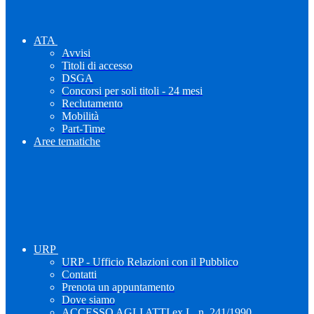
ATA
Avvisi
Titoli di accesso
DSGA
Concorsi per soli titoli - 24 mesi
Reclutamento
Mobilità
Part-Time
Aree tematiche
URP
URP - Ufficio Relazioni con il Pubblico
Contatti
Prenota un appuntamento
Dove siamo
ACCESSO AGLI ATTI ex L. n. 241/1990