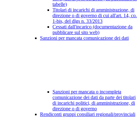
tabelle)
Titolari di incarichi di amministrazione, di
direzione o di governo di cui all'art. 14, co.
1-bis, del dlgs n. 33/2013
Cessati dall'incarico (documentazione da
pubblicare sul sito web)
Sanzioni per mancata comunicazione dei dati
Sanzioni per mancata o incompleta
comunicazione dei dati da parte dei titolari
di incarichi politici, di amministrazione, di
direzione o di governo
Rendiconti gruppi consiliari regionali/provinciali