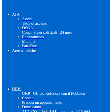
ATA
Avvisi
Titoli di accesso
DSGA
Concorsi per soli titoli - 24 mesi
Reclutamento
Mobilità
Part-Time
Aree tematiche
URP
URP - Ufficio Relazioni con il Pubblico
Contatti
Prenota un appuntamento
Dove siamo
ACCESSO AGLI ATTI ex L. n. 241/1990