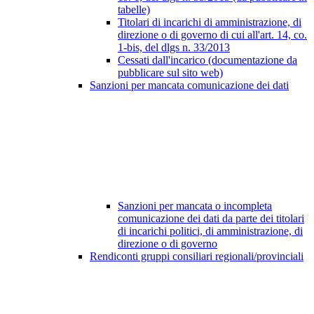
tabelle)
Titolari di incarichi di amministrazione, di
direzione o di governo di cui all'art. 14, co.
1-bis, del dlgs n. 33/2013
Cessati dall'incarico (documentazione da
pubblicare sul sito web)
Sanzioni per mancata comunicazione dei dati
Sanzioni per mancata o incompleta
comunicazione dei dati da parte dei titolari
di incarichi politici, di amministrazione, di
direzione o di governo
Rendiconti gruppi consiliari regionali/provinciali