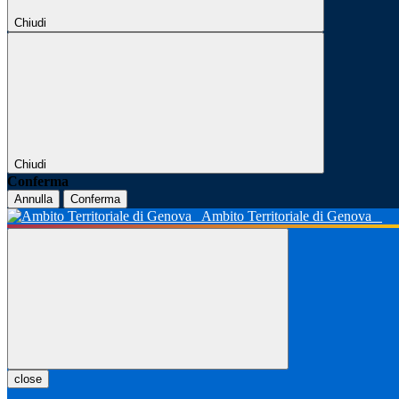
Chiudi
Chiudi
Conferma
Annulla
Conferma
Ambito Territoriale di Genova
close