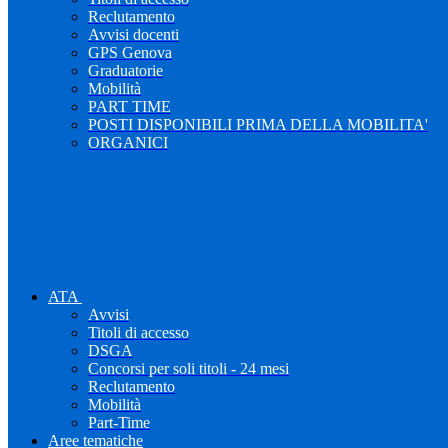
Reclutamento
Avvisi docenti
GPS Genova
Graduatorie
Mobilità
PART TIME
POSTI DISPONIBILI PRIMA DELLA MOBILITA'
ORGANICI
ATA
Avvisi
Titoli di accesso
DSGA
Concorsi per soli titoli - 24 mesi
Reclutamento
Mobilità
Part-Time
Aree tematiche