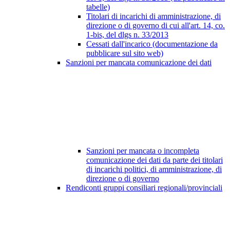
tabelle)
Titolari di incarichi di amministrazione, di
direzione o di governo di cui all'art. 14, co.
1-bis, del dlgs n. 33/2013
Cessati dall'incarico (documentazione da
pubblicare sul sito web)
Sanzioni per mancata comunicazione dei dati
Sanzioni per mancata o incompleta
comunicazione dei dati da parte dei titolari
di incarichi politici, di amministrazione, di
direzione o di governo
Rendiconti gruppi consiliari regionali/provinciali