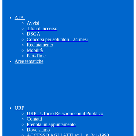
ATA
Avvisi
Titoli di accesso
DSGA
Concorsi per soli titoli - 24 mesi
Reclutamento
Mobilità
Part-Time
Aree tematiche
URP
URP - Ufficio Relazioni con il Pubblico
Contatti
Prenota un appuntamento
Dove siamo
ACCESSO AGLI ATTI ex L. n. 241/1990