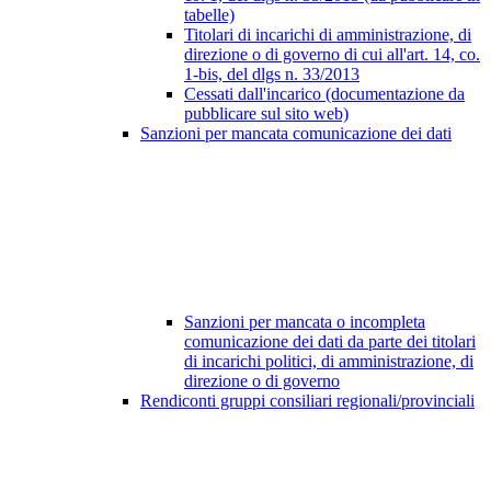
tabelle)
Titolari di incarichi di amministrazione, di
direzione o di governo di cui all'art. 14, co.
1-bis, del dlgs n. 33/2013
Cessati dall'incarico (documentazione da
pubblicare sul sito web)
Sanzioni per mancata comunicazione dei dati
Sanzioni per mancata o incompleta
comunicazione dei dati da parte dei titolari
di incarichi politici, di amministrazione, di
direzione o di governo
Rendiconti gruppi consiliari regionali/provinciali