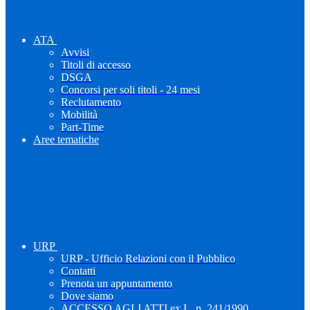
ATA
Avvisi
Titoli di accesso
DSGA
Concorsi per soli titoli - 24 mesi
Reclutamento
Mobilità
Part-Time
Aree tematiche
URP
URP - Ufficio Relazioni con il Pubblico
Contatti
Prenota un appuntamento
Dove siamo
ACCESSO AGLI ATTI ex L. n. 241/1990