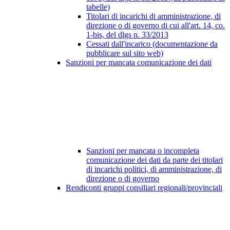
tabelle)
Titolari di incarichi di amministrazione, di
direzione o di governo di cui all'art. 14, co.
1-bis, del dlgs n. 33/2013
Cessati dall'incarico (documentazione da
pubblicare sul sito web)
Sanzioni per mancata comunicazione dei dati
Sanzioni per mancata o incompleta
comunicazione dei dati da parte dei titolari
di incarichi politici, di amministrazione, di
direzione o di governo
Rendiconti gruppi consiliari regionali/provinciali