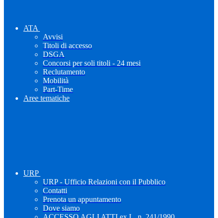
ATA
Avvisi
Titoli di accesso
DSGA
Concorsi per soli titoli - 24 mesi
Reclutamento
Mobilità
Part-Time
Aree tematiche
URP
URP - Ufficio Relazioni con il Pubblico
Contatti
Prenota un appuntamento
Dove siamo
ACCESSO AGLI ATTI ex L. n. 241/1990