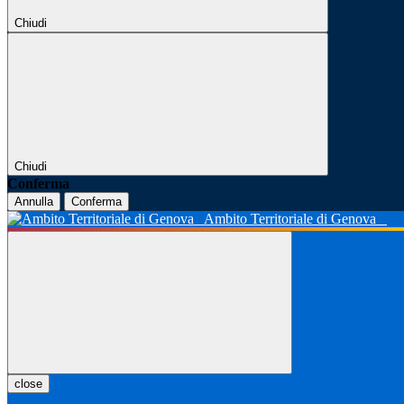
Chiudi
Chiudi
Conferma
Annulla
Conferma
Ambito Territoriale di Genova
close