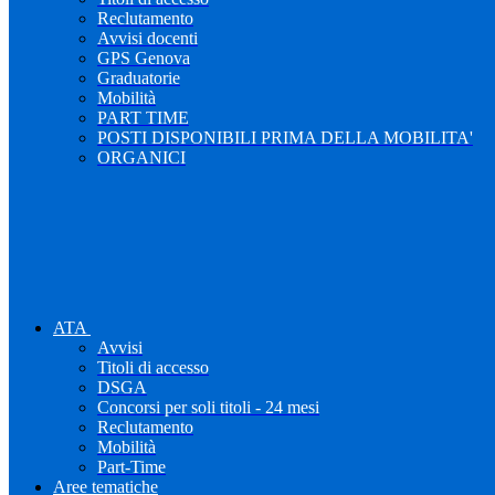
Reclutamento
Avvisi docenti
GPS Genova
Graduatorie
Mobilità
PART TIME
POSTI DISPONIBILI PRIMA DELLA MOBILITA'
ORGANICI
ATA
Avvisi
Titoli di accesso
DSGA
Concorsi per soli titoli - 24 mesi
Reclutamento
Mobilità
Part-Time
Aree tematiche