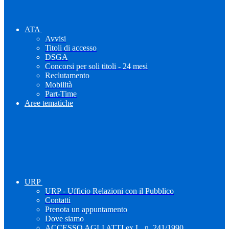
ATA
Avvisi
Titoli di accesso
DSGA
Concorsi per soli titoli - 24 mesi
Reclutamento
Mobilità
Part-Time
Aree tematiche
URP
URP - Ufficio Relazioni con il Pubblico
Contatti
Prenota un appuntamento
Dove siamo
ACCESSO AGLI ATTI ex L. n. 241/1990