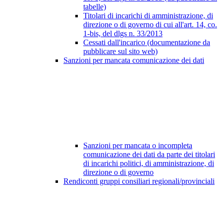
tabelle)
Titolari di incarichi di amministrazione, di
direzione o di governo di cui all'art. 14, co.
1-bis, del dlgs n. 33/2013
Cessati dall'incarico (documentazione da
pubblicare sul sito web)
Sanzioni per mancata comunicazione dei dati
Sanzioni per mancata o incompleta
comunicazione dei dati da parte dei titolari
di incarichi politici, di amministrazione, di
direzione o di governo
Rendiconti gruppi consiliari regionali/provinciali