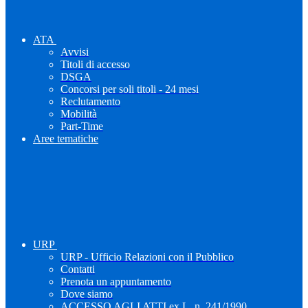
ATA
Avvisi
Titoli di accesso
DSGA
Concorsi per soli titoli - 24 mesi
Reclutamento
Mobilità
Part-Time
Aree tematiche
URP
URP - Ufficio Relazioni con il Pubblico
Contatti
Prenota un appuntamento
Dove siamo
ACCESSO AGLI ATTI ex L. n. 241/1990