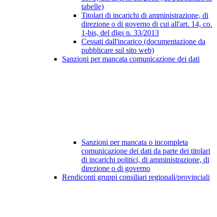
tabelle)
Titolari di incarichi di amministrazione, di
direzione o di governo di cui all'art. 14, co.
1-bis, del dlgs n. 33/2013
Cessati dall'incarico (documentazione da
pubblicare sul sito web)
Sanzioni per mancata comunicazione dei dati
Sanzioni per mancata o incompleta
comunicazione dei dati da parte dei titolari
di incarichi politici, di amministrazione, di
direzione o di governo
Rendiconti gruppi consiliari regionali/provinciali