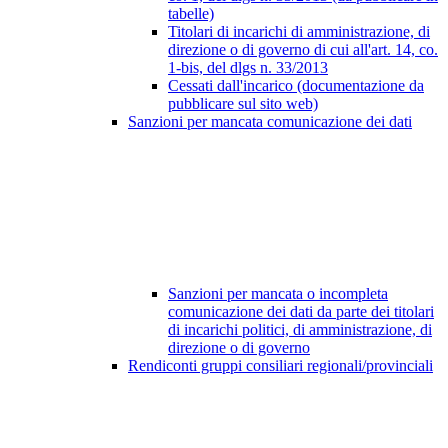
tabelle)
Titolari di incarichi di amministrazione, di
direzione o di governo di cui all'art. 14, co.
1-bis, del dlgs n. 33/2013
Cessati dall'incarico (documentazione da
pubblicare sul sito web)
Sanzioni per mancata comunicazione dei dati
Sanzioni per mancata o incompleta
comunicazione dei dati da parte dei titolari
di incarichi politici, di amministrazione, di
direzione o di governo
Rendiconti gruppi consiliari regionali/provinciali