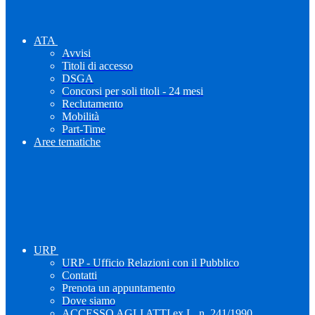
ATA
Avvisi
Titoli di accesso
DSGA
Concorsi per soli titoli - 24 mesi
Reclutamento
Mobilità
Part-Time
Aree tematiche
URP
URP - Ufficio Relazioni con il Pubblico
Contatti
Prenota un appuntamento
Dove siamo
ACCESSO AGLI ATTI ex L. n. 241/1990