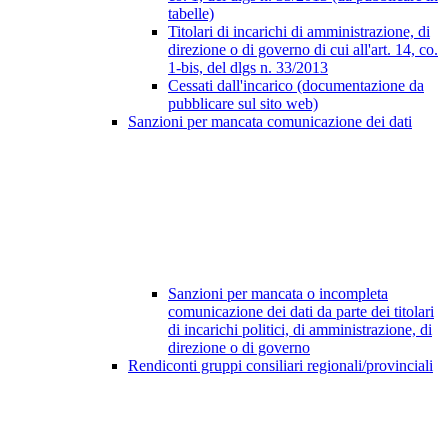
tabelle)
Titolari di incarichi di amministrazione, di
direzione o di governo di cui all'art. 14, co.
1-bis, del dlgs n. 33/2013
Cessati dall'incarico (documentazione da
pubblicare sul sito web)
Sanzioni per mancata comunicazione dei dati
Sanzioni per mancata o incompleta
comunicazione dei dati da parte dei titolari
di incarichi politici, di amministrazione, di
direzione o di governo
Rendiconti gruppi consiliari regionali/provinciali