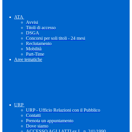
ATA
Avvisi
Titoli di accesso
DSGA
Concorsi per soli titoli - 24 mesi
Reclutamento
Mobilità
Part-Time
Aree tematiche
URP
URP - Ufficio Relazioni con il Pubblico
Contatti
Prenota un appuntamento
Dove siamo
ACCESSO AGLI ATTI ex L. n. 241/1990