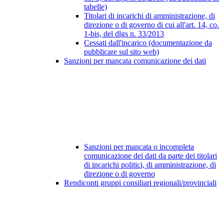
tabelle)
Titolari di incarichi di amministrazione, di
direzione o di governo di cui all'art. 14, co.
1-bis, del dlgs n. 33/2013
Cessati dall'incarico (documentazione da
pubblicare sul sito web)
Sanzioni per mancata comunicazione dei dati
Sanzioni per mancata o incompleta
comunicazione dei dati da parte dei titolari
di incarichi politici, di amministrazione, di
direzione o di governo
Rendiconti gruppi consiliari regionali/provinciali