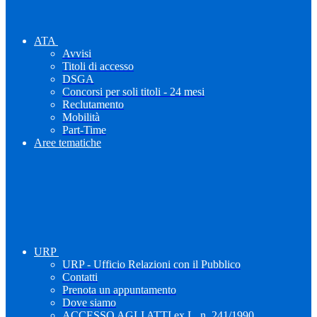
ATA
Avvisi
Titoli di accesso
DSGA
Concorsi per soli titoli - 24 mesi
Reclutamento
Mobilità
Part-Time
Aree tematiche
URP
URP - Ufficio Relazioni con il Pubblico
Contatti
Prenota un appuntamento
Dove siamo
ACCESSO AGLI ATTI ex L. n. 241/1990