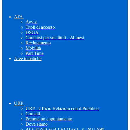
ATA
Avvisi
Titoli di accesso
DSGA
Concorsi per soli titoli - 24 mesi
Reclutamento
Mobilità
Part-Time
Aree tematiche
URP
URP - Ufficio Relazioni con il Pubblico
Contatti
Prenota un appuntamento
Dove siamo
ACCESSO AGLI ATTI ex L. n. 241/1990