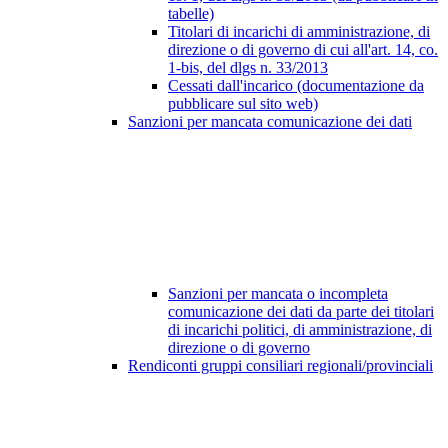
tabelle)
Titolari di incarichi di amministrazione, di
direzione o di governo di cui all'art. 14, co.
1-bis, del dlgs n. 33/2013
Cessati dall'incarico (documentazione da
pubblicare sul sito web)
Sanzioni per mancata comunicazione dei dati
Sanzioni per mancata o incompleta
comunicazione dei dati da parte dei titolari
di incarichi politici, di amministrazione, di
direzione o di governo
Rendiconti gruppi consiliari regionali/provinciali