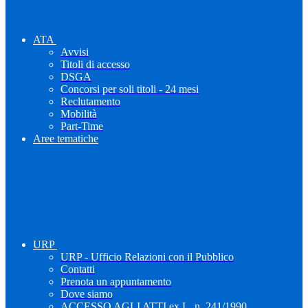
ATA
Avvisi
Titoli di accesso
DSGA
Concorsi per soli titoli - 24 mesi
Reclutamento
Mobilità
Part-Time
Aree tematiche
URP
URP - Ufficio Relazioni con il Pubblico
Contatti
Prenota un appuntamento
Dove siamo
ACCESSO AGLI ATTI ex L. n. 241/1990