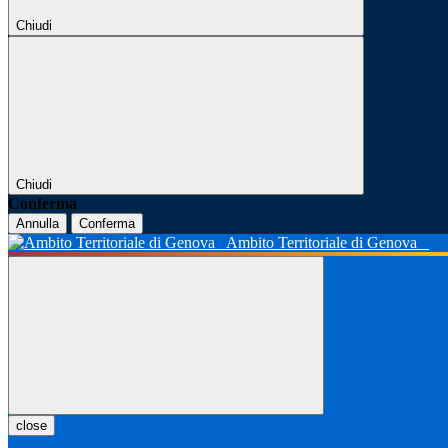
Chiudi
Chiudi
Conferma
Annulla
Conferma
Ambito Territoriale di Genova
close