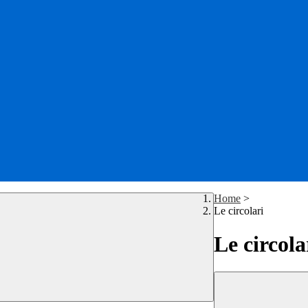
Home
>
Le circolari
Le circola