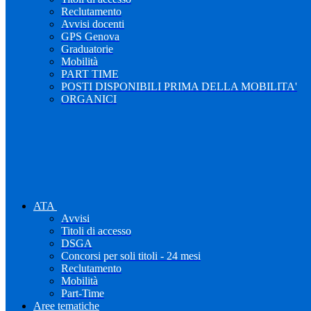
Reclutamento
Avvisi docenti
GPS Genova
Graduatorie
Mobilità
PART TIME
POSTI DISPONIBILI PRIMA DELLA MOBILITA'
ORGANICI
ATA
Avvisi
Titoli di accesso
DSGA
Concorsi per soli titoli - 24 mesi
Reclutamento
Mobilità
Part-Time
Aree tematiche