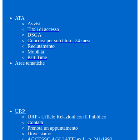
ATA
Avvisi
Titoli di accesso
DSGA
Concorsi per soli titoli - 24 mesi
Reclutamento
Mobilità
Part-Time
Aree tematiche
URP
URP - Ufficio Relazioni con il Pubblico
Contatti
Prenota un appuntamento
Dove siamo
ACCESSO AGLI ATTI ex L. n. 241/1990