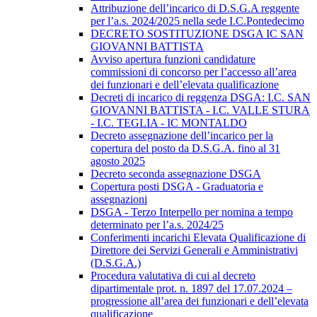
Attribuzione dell’incarico di D.S.G.A reggente
per l’a.s. 2024/2025 nella sede I.C.Pontedecimo
DECRETO SOSTITUZIONE DSGA IC SAN
GIOVANNI BATTISTA
Avviso apertura funzioni candidature
commissioni di concorso per l’accesso all’area
dei funzionari e dell’elevata qualificazione
Decreti di incarico di reggenza DSGA: I.C. SAN
GIOVANNI BATTISTA - I.C. VALLE STURA
- I.C. TEGLIA - IC MONTALDO
Decreto assegnazione dell’incarico per la
copertura del posto da D.S.G.A. fino al 31
agosto 2025
Decreto seconda assegnazione DSGA
Copertura posti DSGA - Graduatoria e
assegnazioni
DSGA - Terzo Interpello per nomina a tempo
determinato per l’a.s. 2024/25
Conferimenti incarichi Elevata Qualificazione di
Direttore dei Servizi Generali e Amministrativi
(D.S.G.A.)
Procedura valutativa di cui al decreto
dipartimentale prot. n. 1897 del 17.07.2024 –
progressione all’area dei funzionari e dell’elevata
qualificazione