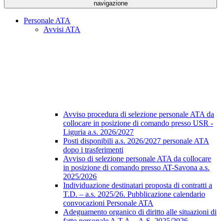
navigazione
Personale ATA
Avvisi ATA
Avviso procedura di selezione personale ATA da
collocare in posizione di comando presso USR -
Liguria a.s. 2026/2027
Posti disponibili a.s. 2026/2027 personale ATA
dopo i trasferimenti
Avviso di selezione personale ATA da collocare
in posizione di comando presso AT-Savona a.s.
2025/2026
Individuazione destinatari proposta di contratti a
T.D. – a.s. 2025/26. Pubblicazione calendario
convocazioni Personale ATA
Adeguamento organico di diritto alle situazioni di
fatto personale A.T.A. - A.S. 2025/2026