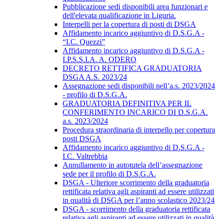
Pubblicazione sedi disponibili area funzionari e
dell'elevata qualificazione in Liguria.
Interpelli per la copertura di posti di DSGA
Affidamento incarico aggiuntivo di D.S.G.A -
“I.C. Quezzi”
Affidamento incarico aggiuntivo di D.S.G.A -
I.P.S.S.I.A. A. ODERO
DECRETO RETTIFICA GRADUATORIA
DSGA A.S. 2023/24
Assegnazione sedi disponibili nell’a.s. 2023/2024
- profilo di D.S.G.A.
GRADUATORIA DEFINITIVA PER IL
CONFERIMENTO INCARICO DI D.S.G.A.
a.s. 2023/2024
Procedura straordinaria di interpello per copertura
posti DSGA
Affidamento incarico aggiuntivo di D.S.G.A -
I.C. Valtrebbia
Annullamento in autotutela dell’assegnazione
sede per il profilo di D.S.G.A.
DSGA - Ulteriore scorrimento della graduatoria
rettificata relativa agli aspiranti ad essere utilizzati
in qualità di DSGA per l’anno scolastico 2023/24
DSGA - scorrimento della graduatoria rettificata
relativa agli aspiranti ad essere utilizzati in qualità