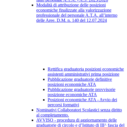
Modalità di attribuzione delle posizioni
economiche finalizzate alla valorizzazione
professionale del personale A.T.A. all’interno
delle Aree. D.M. n. 140 del 12.07.2024
Rettifica graduatoria posizioni economiche
assistenti amministrativi prima posizione
Pubblicazione graduatorie definitive
posizioni economiche ATA
Pubblicazione graduatorie provvisorie
posizione economiche ATA
Posizioni economiche ATA - Avvio dei
percorsi formativi
Nominativi Collaboratori Scolastici senza diritto
al completamento.
AVVISO - procedura di aggiornamento delle
graduatorie di circolo e d’Istituto di III^ fascia del