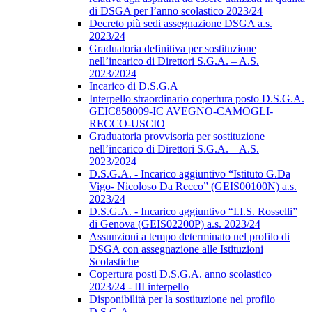
di DSGA per l’anno scolastico 2023/24
Decreto più sedi assegnazione DSGA a.s.
2023/24
Graduatoria definitiva per sostituzione
nell’incarico di Direttori S.G.A. – A.S.
2023/2024
Incarico di D.S.G.A
Interpello straordinario copertura posto D.S.G.A.
GEIC858009-IC AVEGNO-CAMOGLI-
RECCO-USCIO
Graduatoria provvisoria per sostituzione
nell’incarico di Direttori S.G.A. – A.S.
2023/2024
D.S.G.A. - Incarico aggiuntivo “Istituto G.Da
Vigo- Nicoloso Da Recco” (GEIS00100N) a.s.
2023/24
D.S.G.A. - Incarico aggiuntivo “I.I.S. Rosselli”
di Genova (GEIS02200P) a.s. 2023/24
Assunzioni a tempo determinato nel profilo di
DSGA con assegnazione alle Istituzioni
Scolastiche
Copertura posti D.S.G.A. anno scolastico
2023/24 - III interpello
Disponibilità per la sostituzione nel profilo
D.S.G.A