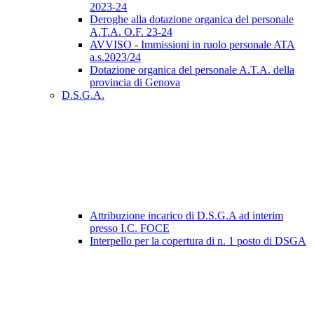
2023-24
Deroghe alla dotazione organica del personale
A.T.A. O.F. 23-24
AVVISO - Immissioni in ruolo personale ATA
a.s.2023/24
Dotazione organica del personale A.T.A. della
provincia di Genova
D.S.G.A.
Attribuzione incarico di D.S.G.A ad interim
presso I.C. FOCE
Interpello per la copertura di n. 1 posto di DSGA