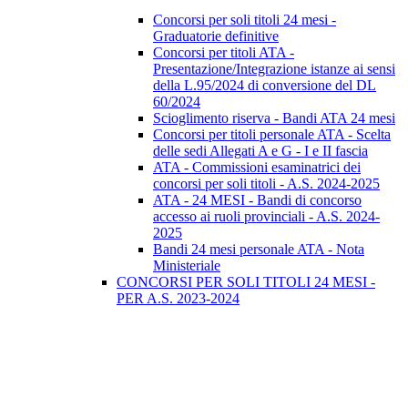
Concorsi per soli titoli 24 mesi -
Graduatorie definitive
Concorsi per titoli ATA -
Presentazione/Integrazione istanze ai sensi
della L.95/2024 di conversione del DL
60/2024
Scioglimento riserva - Bandi ATA 24 mesi
Concorsi per titoli personale ATA - Scelta
delle sedi Allegati A e G - I e II fascia
ATA - Commissioni esaminatrici dei
concorsi per soli titoli - A.S. 2024-2025
ATA - 24 MESI - Bandi di concorso
accesso ai ruoli provinciali - A.S. 2024-
2025
Bandi 24 mesi personale ATA - Nota
Ministeriale
CONCORSI PER SOLI TITOLI 24 MESI -
PER A.S. 2023-2024