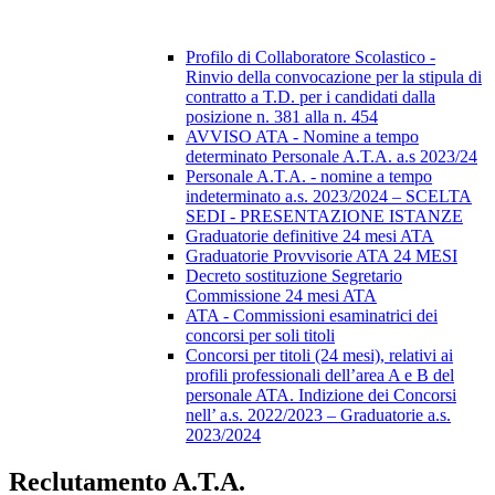
Profilo di Collaboratore Scolastico -
Rinvio della convocazione per la stipula di
contratto a T.D. per i candidati dalla
posizione n. 381 alla n. 454
AVVISO ATA - Nomine a tempo
determinato Personale A.T.A. a.s 2023/24
Personale A.T.A. - nomine a tempo
indeterminato a.s. 2023/2024 – SCELTA
SEDI - PRESENTAZIONE ISTANZE
Graduatorie definitive 24 mesi ATA
Graduatorie Provvisorie ATA 24 MESI
Decreto sostituzione Segretario
Commissione 24 mesi ATA
ATA - Commissioni esaminatrici dei
concorsi per soli titoli
Concorsi per titoli (24 mesi), relativi ai
profili professionali dell’area A e B del
personale ATA. Indizione dei Concorsi
nell’ a.s. 2022/2023 – Graduatorie a.s.
2023/2024
Reclutamento A.T.A.