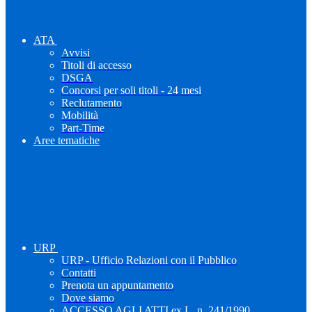
ATA
Avvisi
Titoli di accesso
DSGA
Concorsi per soli titoli - 24 mesi
Reclutamento
Mobilità
Part-Time
Aree tematiche
URP
URP - Ufficio Relazioni con il Pubblico
Contatti
Prenota un appuntamento
Dove siamo
ACCESSO AGLI ATTI ex L. n. 241/1990