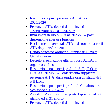
Restituzione posti personale A.T.A. a.s.
2025/2026
Personale ATA: decreti di nomina ed
assegnazione sedi a.s. 2025/26
Immissioni in ruolo ATA as 2025/26 – posti
disponibili e apertura funzioni
Reclutamento personale ATA – disponibilità posti
ATA dopo trasferimenti
Bando concorso ordinario Funzionari Elevate
Qualificazioni
Decreto assegnazione ulteriori posti A.T.A. in
organico di fatto
Restituzione posti per i profili di A.T., C.O. e
G.A. a.s. 2024/25 - Conferimento supplenze
personale A.T.A. dalla graduatoria di istituto di I
e II fascia
Restituzione posti per il profilo di Collaboratore
Scolastico a.s. 2024/25
Assistenti Amministrativi: posti disponibili al 30
giugno ed al 31 agosto
Personale ATA: decreti di nomina ed