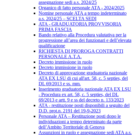
assegnazione sedi a.s. 2024/25
Organico di fatto personale ATA - 2024/2025
Nomine personale ATA a tempo indeterminato
a.s. 2024/25 – SCELTA SEDI
ATA - GRADUATORIA PROVVISORIA
PRIMA FASCIA
Bando relativo alla Procedura valutativa per la
progressione all’area dei funzionari e dell’elevata
qualificazione
RICHIESTA DI PROROGA CONTRATTI
PERSONALE A.T.A.
Decreto immissione in ruolo
Decreto immissione in ruolo
Decreto di approvazione graduatoria nazionale
ATA EX LSU di cui all'art. 58, c. 5 septies, del
DL 69/2013 e ss. mm.
Inserimento graduatoria nazionale ATA EX LSU
- Procedura ex art. 58, c. 5 septies, del DL
69/2013 e artt. 9 e ss del decreto n. 133/2023
ATA - restituzione posti disponibili a seguito del
D.D. prot.n. 2191 del 19-9-2023
Personale ATA – Restituzione posti dopo le
individuazioni a tempo determinato da parte
dell’Ambito Territoriale di Genova
Assunzioni in ruolo e assegnazione sedi ATA a.s.