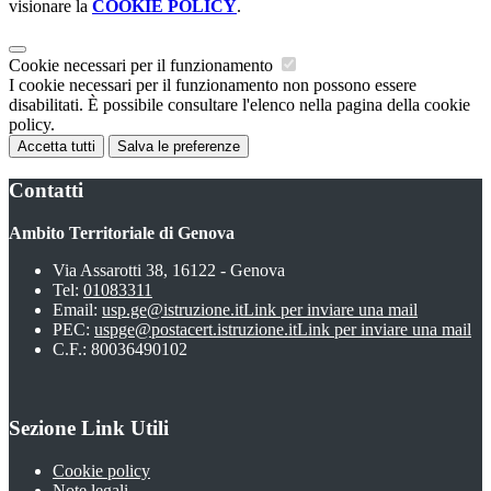
visionare la
COOKIE POLICY
.
Cookie necessari per il funzionamento
I cookie necessari per il funzionamento non possono essere
disabilitati. È possibile consultare l'elenco nella pagina della cookie
policy.
Accetta tutti
Salva le preferenze
Contatti
Ambito Territoriale di Genova
Via Assarotti 38, 16122 - Genova
Tel:
01083311
Email:
usp.ge@istruzione.it
Link per inviare una mail
PEC:
uspge@postacert.istruzione.it
Link per inviare una mail
C.F.: 80036490102
Sezione Link Utili
Cookie policy
Note legali