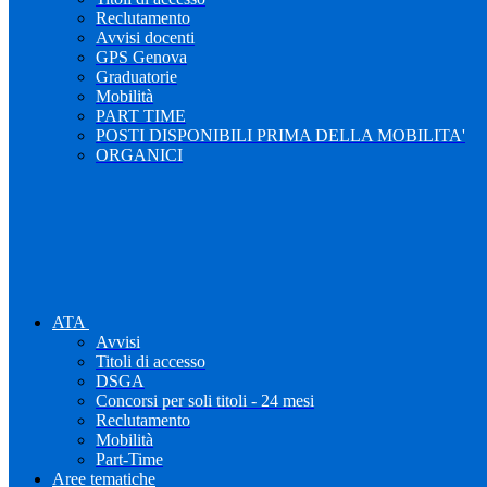
Reclutamento
Avvisi docenti
GPS Genova
Graduatorie
Mobilità
PART TIME
POSTI DISPONIBILI PRIMA DELLA MOBILITA'
ORGANICI
ATA
Avvisi
Titoli di accesso
DSGA
Concorsi per soli titoli - 24 mesi
Reclutamento
Mobilità
Part-Time
Aree tematiche