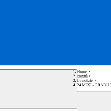
Home
>
Novità
>
Le notizie
>
24 MESI - GRADUA