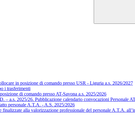
ollocare in posizione di comando presso USR - Liguria a.s. 2026/2027
o i trasferimenti
n posizione di comando presso AT-Savona a.s. 2025/2026
 T.D. – a.s. 2025/26. Pubblicazione calendario convocazioni Personale 
 fatto personale A.T.A. - A.S. 2025/2026
 finalizzate alla valorizzazione professionale del personale A.T.A. all