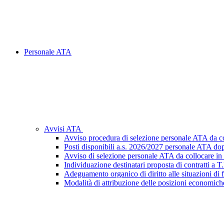
Personale ATA
Avvisi ATA
Avviso procedura di selezione personale ATA da c
Posti disponibili a.s. 2026/2027 personale ATA dop
Avviso di selezione personale ATA da collocare i
Individuazione destinatari proposta di contratti a
Adeguamento organico di diritto alle situazioni di
Modalità di attribuzione delle posizioni economiche