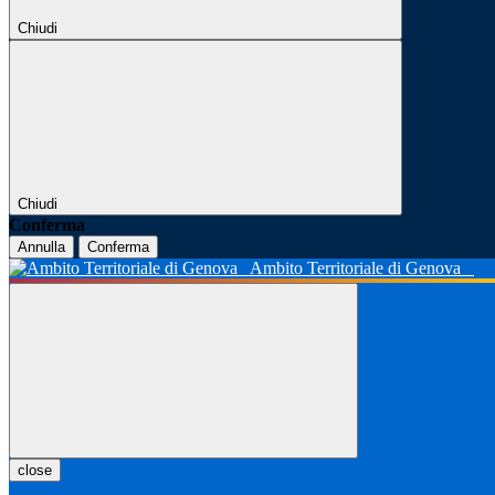
Chiudi
Chiudi
Conferma
Annulla
Conferma
Ambito Territoriale di Genova
close