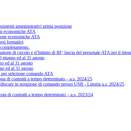
ssistenti amministrativi prima posizione
ioni economiche ATA
izione economiche ATA
rsi formativi
al completamento.
ie di circolo e d’Istituto di III^ fascia del personale ATA per il trie
 30 giugno ed al 31 agosto
no ed al 31 agosto
gno ed al 31 agosto
r selezione comando ATA
sta di contratti a tempo determinato – a.s. 2024/25
ollocare in posizione di comando presso USR - Liguria a.s. 2024/25
ta di contratti a tempo determinato – a.s. 2023/24