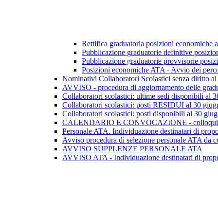
Rettifica graduatoria posizioni economiche a
Pubblicazione graduatorie definitive posiz
Pubblicazione graduatorie provvisorie pos
Posizioni economiche ATA - Avvio dei perco
Nominativi Collaboratori Scolastici senza diritto 
AVVISO - procedura di aggiornamento delle graduator
Collaboratori scolastici: ultime sedi disponibili al
Collaboratori scolastici: posti RESIDUI al 30 giug
Collaboratori scolastici: posti disponibili al 30 giu
CALENDARIO E CONVOCAZIONE - colloqui pe
Personale ATA. Individuazione destinatari di propo
Avviso procedura di selezione personale ATA da c
AVVISO SUPPLENZE PERSONALE ATA
AVVISO ATA - Individuazione destinatari di propos