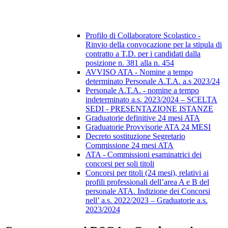
Profilo di Collaboratore Scolastico -
Rinvio della convocazione per la stipula di
contratto a T.D. per i candidati dalla
posizione n. 381 alla n. 454
AVVISO ATA - Nomine a tempo
determinato Personale A.T.A. a.s 2023/24
Personale A.T.A. - nomine a tempo
indeterminato a.s. 2023/2024 – SCELTA
SEDI - PRESENTAZIONE ISTANZE
Graduatorie definitive 24 mesi ATA
Graduatorie Provvisorie ATA 24 MESI
Decreto sostituzione Segretario
Commissione 24 mesi ATA
ATA - Commissioni esaminatrici dei
concorsi per soli titoli
Concorsi per titoli (24 mesi), relativi ai
profili professionali dell’area A e B del
personale ATA. Indizione dei Concorsi
nell’ a.s. 2022/2023 – Graduatorie a.s.
2023/2024