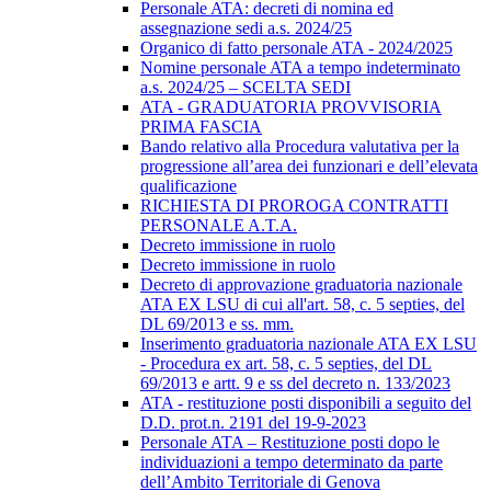
Personale ATA: decreti di nomina ed
assegnazione sedi a.s. 2024/25
Organico di fatto personale ATA - 2024/2025
Nomine personale ATA a tempo indeterminato
a.s. 2024/25 – SCELTA SEDI
ATA - GRADUATORIA PROVVISORIA
PRIMA FASCIA
Bando relativo alla Procedura valutativa per la
progressione all’area dei funzionari e dell’elevata
qualificazione
RICHIESTA DI PROROGA CONTRATTI
PERSONALE A.T.A.
Decreto immissione in ruolo
Decreto immissione in ruolo
Decreto di approvazione graduatoria nazionale
ATA EX LSU di cui all'art. 58, c. 5 septies, del
DL 69/2013 e ss. mm.
Inserimento graduatoria nazionale ATA EX LSU
- Procedura ex art. 58, c. 5 septies, del DL
69/2013 e artt. 9 e ss del decreto n. 133/2023
ATA - restituzione posti disponibili a seguito del
D.D. prot.n. 2191 del 19-9-2023
Personale ATA – Restituzione posti dopo le
individuazioni a tempo determinato da parte
dell’Ambito Territoriale di Genova