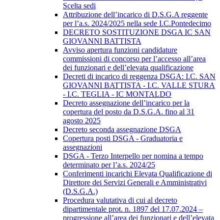
Scelta sedi
Attribuzione dell’incarico di D.S.G.A reggente
per l’a.s. 2024/2025 nella sede I.C.Pontedecimo
DECRETO SOSTITUZIONE DSGA IC SAN
GIOVANNI BATTISTA
Avviso apertura funzioni candidature
commissioni di concorso per l’accesso all’area
dei funzionari e dell’elevata qualificazione
Decreti di incarico di reggenza DSGA: I.C. SAN
GIOVANNI BATTISTA - I.C. VALLE STURA
- I.C. TEGLIA - IC MONTALDO
Decreto assegnazione dell’incarico per la
copertura del posto da D.S.G.A. fino al 31
agosto 2025
Decreto seconda assegnazione DSGA
Copertura posti DSGA - Graduatoria e
assegnazioni
DSGA - Terzo Interpello per nomina a tempo
determinato per l’a.s. 2024/25
Conferimenti incarichi Elevata Qualificazione di
Direttore dei Servizi Generali e Amministrativi
(D.S.G.A.)
Procedura valutativa di cui al decreto
dipartimentale prot. n. 1897 del 17.07.2024 –
progressione all’area dei funzionari e dell’elevata