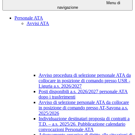
Menu di
navigazione
Personale ATA
Avvisi ATA
Avviso procedura di selezione personale ATA da
collocare in posizione di comando presso USR -
Liguria a.s. 2026/2027
Posti disponibili a.s. 2026/2027 personale ATA
dopo i trasferimenti
Avviso di selezione personale ATA da collocare
in posizione di comando presso AT-Savona a.s.
2025/2026
Individuazione destinatari proposta di contratti a
T.D. – a.s. 2025/26. Pubblicazione calendario
convocazioni Personale ATA
Adeguamento organico di diritto alle situazioni di