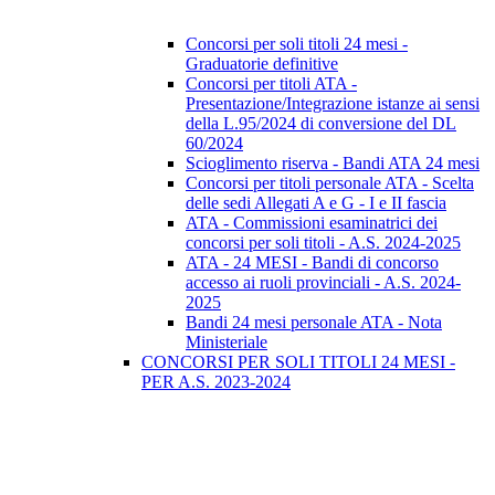
Concorsi per soli titoli 24 mesi -
Graduatorie definitive
Concorsi per titoli ATA -
Presentazione/Integrazione istanze ai sensi
della L.95/2024 di conversione del DL
60/2024
Scioglimento riserva - Bandi ATA 24 mesi
Concorsi per titoli personale ATA - Scelta
delle sedi Allegati A e G - I e II fascia
ATA - Commissioni esaminatrici dei
concorsi per soli titoli - A.S. 2024-2025
ATA - 24 MESI - Bandi di concorso
accesso ai ruoli provinciali - A.S. 2024-
2025
Bandi 24 mesi personale ATA - Nota
Ministeriale
CONCORSI PER SOLI TITOLI 24 MESI -
PER A.S. 2023-2024