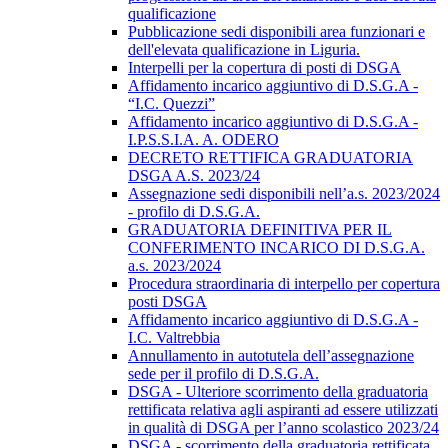
qualificazione
Pubblicazione sedi disponibili area funzionari e
dell'elevata qualificazione in Liguria.
Interpelli per la copertura di posti di DSGA
Affidamento incarico aggiuntivo di D.S.G.A -
“I.C. Quezzi”
Affidamento incarico aggiuntivo di D.S.G.A -
I.P.S.S.I.A. A. ODERO
DECRETO RETTIFICA GRADUATORIA
DSGA A.S. 2023/24
Assegnazione sedi disponibili nell’a.s. 2023/2024
- profilo di D.S.G.A.
GRADUATORIA DEFINITIVA PER IL
CONFERIMENTO INCARICO DI D.S.G.A.
a.s. 2023/2024
Procedura straordinaria di interpello per copertura
posti DSGA
Affidamento incarico aggiuntivo di D.S.G.A -
I.C. Valtrebbia
Annullamento in autotutela dell’assegnazione
sede per il profilo di D.S.G.A.
DSGA - Ulteriore scorrimento della graduatoria
rettificata relativa agli aspiranti ad essere utilizzati
in qualità di DSGA per l’anno scolastico 2023/24
DSGA - scorrimento della graduatoria rettificata