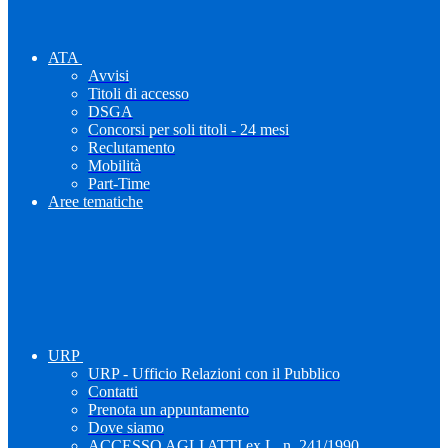
ATA
Avvisi
Titoli di accesso
DSGA
Concorsi per soli titoli - 24 mesi
Reclutamento
Mobilità
Part-Time
Aree tematiche
URP
URP - Ufficio Relazioni con il Pubblico
Contatti
Prenota un appuntamento
Dove siamo
ACCESSO AGLI ATTI ex L. n. 241/1990