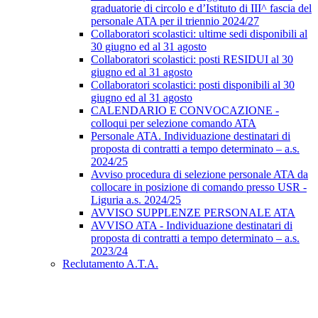
graduatorie di circolo e d’Istituto di III^ fascia del
personale ATA per il triennio 2024/27
Collaboratori scolastici: ultime sedi disponibili al
30 giugno ed al 31 agosto
Collaboratori scolastici: posti RESIDUI al 30
giugno ed al 31 agosto
Collaboratori scolastici: posti disponibili al 30
giugno ed al 31 agosto
CALENDARIO E CONVOCAZIONE -
colloqui per selezione comando ATA
Personale ATA. Individuazione destinatari di
proposta di contratti a tempo determinato – a.s.
2024/25
Avviso procedura di selezione personale ATA da
collocare in posizione di comando presso USR -
Liguria a.s. 2024/25
AVVISO SUPPLENZE PERSONALE ATA
AVVISO ATA - Individuazione destinatari di
proposta di contratti a tempo determinato – a.s.
2023/24
Reclutamento A.T.A.