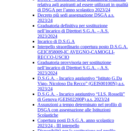
relativa agli aspiranti ad essere utilizzati in qualità
di DSGA per l’anno scolastico 2023/24
Decreto più sedi assegnazione DSGA a.s.
2023/24
Graduatoria definitiva per sostituzione
nell’incarico di Direttori S.G.A. – A.S.
2023/2024
Incarico di D.S.G.A
Interpello straordinario copertura posto D.S.G.A.
GEIC858009-IC AVEGNO-CAMOGLI-
RECCO-USCIO
Graduatoria provvisoria per sostituzione
nell’incarico di Direttori S.G.A. – A.S.
2023/2024
D.S.G.A. - Incarico aggiuntivo “Istituto G.Da
Vigo- Nicoloso Da Recco” (GEIS00100N) a.s.
2023/24
D.S.G.A. - Incarico aggiuntivo “I.I.S. Rosselli”
di Genova (GEIS02200P) a.s. 2023/24
Assunzioni a tempo determinato nel profilo di
DSGA con assegnazione alle Istituzioni
Scolastiche
Copertura posti D.S.G.A. anno scolastico
2023/24 - III interpello
Disponibilità per la sostituzione nel profilo