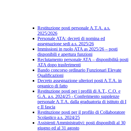
Restituzione posti personale A.T.A. a.s.
2025/2026
Personale ATA: decreti di nomina ed
assegnazione sedi a.s. 2025/26
Immissioni in ruolo ATA as 2025/26 – posti
disponibili e apertura funzioni
Reclutamento personale ATA – disponibilità posti
ATA dopo trasferimenti
Bando concorso ordinario Funzionari Elevate
Qualificazioni
Decreto assegnazione ulteriori posti A.T.A. in
organico di fatto
Restituzione posti per i profili di A.T., C.O. e
G.A. a.s. 2024/25 - Conferimento supplenze
personale A.T.A. dalla graduatoria di istituto di I
e II fascia
Restituzione posti per il profilo di Collaboratore
Scolastico a.s. 2024/25
Assistenti Amministrativi: posti disponibili al 30
giugno ed al 31 agosto