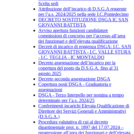
Scelta sedi
Attribuzione dell’incarico di D.S.G.A reggente
per l’a.s. 2024/2025 nella sede I.C.Pontedecimo
DECRETO SOSTITUZIONE DSGA IC SAN
GIOVANNI BATTISTA
Avviso apertura funzioni candidature
commissioni di concorso per l’accesso all’area
dei funzionari e dell’elevata qualificazione
Decreti di incarico di reggenza DSGA: I.C. SAN
GIOVANNI BATTISTA - I.C. VALLE STURA
- I.C. TEGLIA - IC MONTALDO
Decreto assegnazione dell’incarico per la
copertura del posto da D.S.G.A. fino al 31
agosto 2025
Decreto seconda assegnazione DSGA
Copertura posti DSGA - Graduatoria e
assegnazioni
DSGA - Terzo Interpello per nomina a tempo
determinato per l’a.s. 2024/25
Conferimenti incarichi Elevata Qualificazione di
Direttore dei Servizi Generali e Amministrativi
(D.S.G.A.)
Procedura valutativa di cui al decreto
dipartimentale prot. n. 1897 del 17.07.2024 –
progressione all’area dei funzionari e dell’elevata