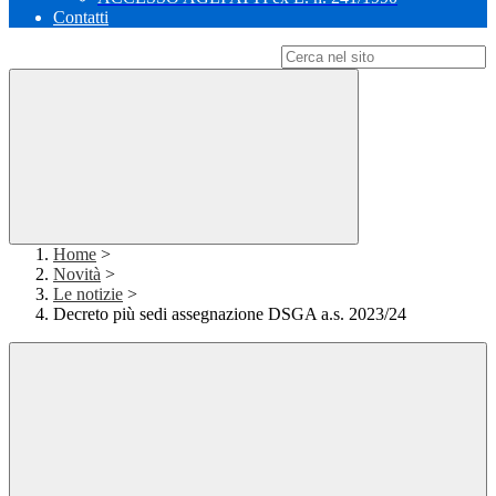
Contatti
Campo di ricerca per le pagine del sito
Home
>
Novità
>
Le notizie
>
Decreto più sedi assegnazione DSGA a.s. 2023/24