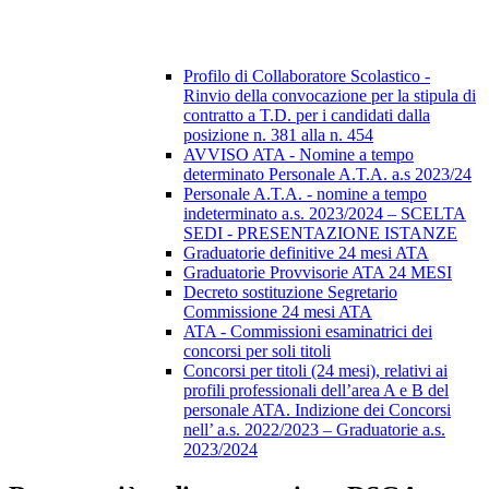
Profilo di Collaboratore Scolastico -
Rinvio della convocazione per la stipula di
contratto a T.D. per i candidati dalla
posizione n. 381 alla n. 454
AVVISO ATA - Nomine a tempo
determinato Personale A.T.A. a.s 2023/24
Personale A.T.A. - nomine a tempo
indeterminato a.s. 2023/2024 – SCELTA
SEDI - PRESENTAZIONE ISTANZE
Graduatorie definitive 24 mesi ATA
Graduatorie Provvisorie ATA 24 MESI
Decreto sostituzione Segretario
Commissione 24 mesi ATA
ATA - Commissioni esaminatrici dei
concorsi per soli titoli
Concorsi per titoli (24 mesi), relativi ai
profili professionali dell’area A e B del
personale ATA. Indizione dei Concorsi
nell’ a.s. 2022/2023 – Graduatorie a.s.
2023/2024