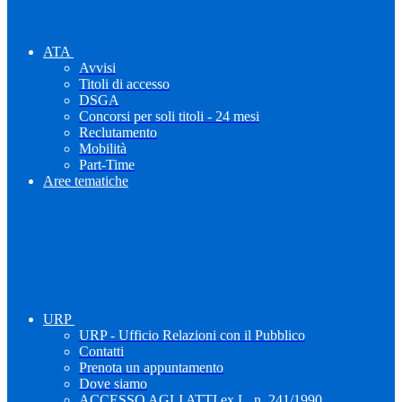
ATA
Avvisi
Titoli di accesso
DSGA
Concorsi per soli titoli - 24 mesi
Reclutamento
Mobilità
Part-Time
Aree tematiche
URP
URP - Ufficio Relazioni con il Pubblico
Contatti
Prenota un appuntamento
Dove siamo
ACCESSO AGLI ATTI ex L. n. 241/1990