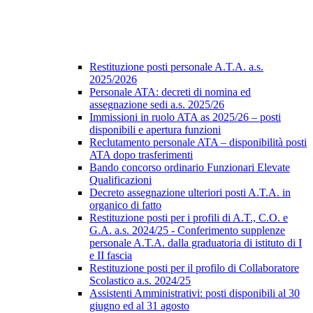
Restituzione posti personale A.T.A. a.s.
2025/2026
Personale ATA: decreti di nomina ed
assegnazione sedi a.s. 2025/26
Immissioni in ruolo ATA as 2025/26 – posti
disponibili e apertura funzioni
Reclutamento personale ATA – disponibilità posti
ATA dopo trasferimenti
Bando concorso ordinario Funzionari Elevate
Qualificazioni
Decreto assegnazione ulteriori posti A.T.A. in
organico di fatto
Restituzione posti per i profili di A.T., C.O. e
G.A. a.s. 2024/25 - Conferimento supplenze
personale A.T.A. dalla graduatoria di istituto di I
e II fascia
Restituzione posti per il profilo di Collaboratore
Scolastico a.s. 2024/25
Assistenti Amministrativi: posti disponibili al 30
giugno ed al 31 agosto