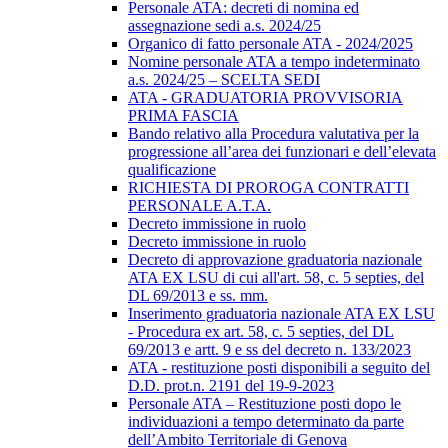
Personale ATA: decreti di nomina ed
assegnazione sedi a.s. 2024/25
Organico di fatto personale ATA - 2024/2025
Nomine personale ATA a tempo indeterminato
a.s. 2024/25 – SCELTA SEDI
ATA - GRADUATORIA PROVVISORIA
PRIMA FASCIA
Bando relativo alla Procedura valutativa per la
progressione all’area dei funzionari e dell’elevata
qualificazione
RICHIESTA DI PROROGA CONTRATTI
PERSONALE A.T.A.
Decreto immissione in ruolo
Decreto immissione in ruolo
Decreto di approvazione graduatoria nazionale
ATA EX LSU di cui all'art. 58, c. 5 septies, del
DL 69/2013 e ss. mm.
Inserimento graduatoria nazionale ATA EX LSU
- Procedura ex art. 58, c. 5 septies, del DL
69/2013 e artt. 9 e ss del decreto n. 133/2023
ATA - restituzione posti disponibili a seguito del
D.D. prot.n. 2191 del 19-9-2023
Personale ATA – Restituzione posti dopo le
individuazioni a tempo determinato da parte
dell’Ambito Territoriale di Genova