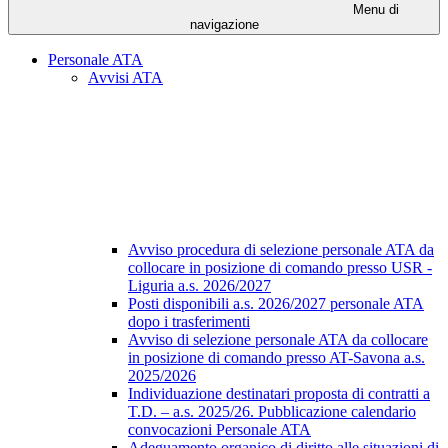
Menu di
navigazione
Personale ATA
Avvisi ATA
Avviso procedura di selezione personale ATA da
collocare in posizione di comando presso USR -
Liguria a.s. 2026/2027
Posti disponibili a.s. 2026/2027 personale ATA
dopo i trasferimenti
Avviso di selezione personale ATA da collocare
in posizione di comando presso AT-Savona a.s.
2025/2026
Individuazione destinatari proposta di contratti a
T.D. – a.s. 2025/26. Pubblicazione calendario
convocazioni Personale ATA
Adeguamento organico di diritto alle situazioni di