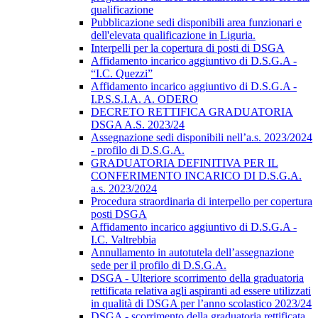
qualificazione
Pubblicazione sedi disponibili area funzionari e
dell'elevata qualificazione in Liguria.
Interpelli per la copertura di posti di DSGA
Affidamento incarico aggiuntivo di D.S.G.A -
“I.C. Quezzi”
Affidamento incarico aggiuntivo di D.S.G.A -
I.P.S.S.I.A. A. ODERO
DECRETO RETTIFICA GRADUATORIA
DSGA A.S. 2023/24
Assegnazione sedi disponibili nell’a.s. 2023/2024
- profilo di D.S.G.A.
GRADUATORIA DEFINITIVA PER IL
CONFERIMENTO INCARICO DI D.S.G.A.
a.s. 2023/2024
Procedura straordinaria di interpello per copertura
posti DSGA
Affidamento incarico aggiuntivo di D.S.G.A -
I.C. Valtrebbia
Annullamento in autotutela dell’assegnazione
sede per il profilo di D.S.G.A.
DSGA - Ulteriore scorrimento della graduatoria
rettificata relativa agli aspiranti ad essere utilizzati
in qualità di DSGA per l’anno scolastico 2023/24
DSGA - scorrimento della graduatoria rettificata