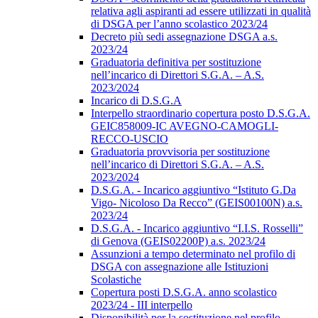
relativa agli aspiranti ad essere utilizzati in qualità
di DSGA per l’anno scolastico 2023/24
Decreto più sedi assegnazione DSGA a.s.
2023/24
Graduatoria definitiva per sostituzione
nell’incarico di Direttori S.G.A. – A.S.
2023/2024
Incarico di D.S.G.A
Interpello straordinario copertura posto D.S.G.A.
GEIC858009-IC AVEGNO-CAMOGLI-
RECCO-USCIO
Graduatoria provvisoria per sostituzione
nell’incarico di Direttori S.G.A. – A.S.
2023/2024
D.S.G.A. - Incarico aggiuntivo “Istituto G.Da
Vigo- Nicoloso Da Recco” (GEIS00100N) a.s.
2023/24
D.S.G.A. - Incarico aggiuntivo “I.I.S. Rosselli”
di Genova (GEIS02200P) a.s. 2023/24
Assunzioni a tempo determinato nel profilo di
DSGA con assegnazione alle Istituzioni
Scolastiche
Copertura posti D.S.G.A. anno scolastico
2023/24 - III interpello
Disponibilità per la sostituzione nel profilo