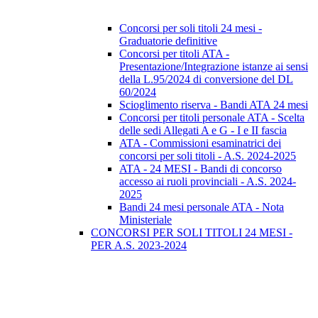
Concorsi per soli titoli 24 mesi -
Graduatorie definitive
Concorsi per titoli ATA -
Presentazione/Integrazione istanze ai sensi
della L.95/2024 di conversione del DL
60/2024
Scioglimento riserva - Bandi ATA 24 mesi
Concorsi per titoli personale ATA - Scelta
delle sedi Allegati A e G - I e II fascia
ATA - Commissioni esaminatrici dei
concorsi per soli titoli - A.S. 2024-2025
ATA - 24 MESI - Bandi di concorso
accesso ai ruoli provinciali - A.S. 2024-
2025
Bandi 24 mesi personale ATA - Nota
Ministeriale
CONCORSI PER SOLI TITOLI 24 MESI -
PER A.S. 2023-2024