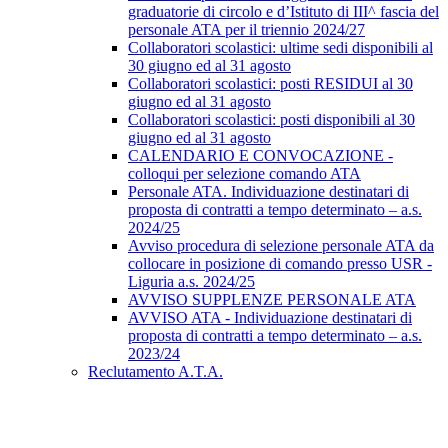
graduatorie di circolo e d’Istituto di III^ fascia del
personale ATA per il triennio 2024/27
Collaboratori scolastici: ultime sedi disponibili al
30 giugno ed al 31 agosto
Collaboratori scolastici: posti RESIDUI al 30
giugno ed al 31 agosto
Collaboratori scolastici: posti disponibili al 30
giugno ed al 31 agosto
CALENDARIO E CONVOCAZIONE -
colloqui per selezione comando ATA
Personale ATA. Individuazione destinatari di
proposta di contratti a tempo determinato – a.s.
2024/25
Avviso procedura di selezione personale ATA da
collocare in posizione di comando presso USR -
Liguria a.s. 2024/25
AVVISO SUPPLENZE PERSONALE ATA
AVVISO ATA - Individuazione destinatari di
proposta di contratti a tempo determinato – a.s.
2023/24
Reclutamento A.T.A.