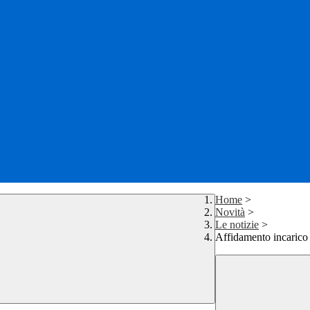
Home
>
Novità
>
Le notizie
>
Affidamento incarico 