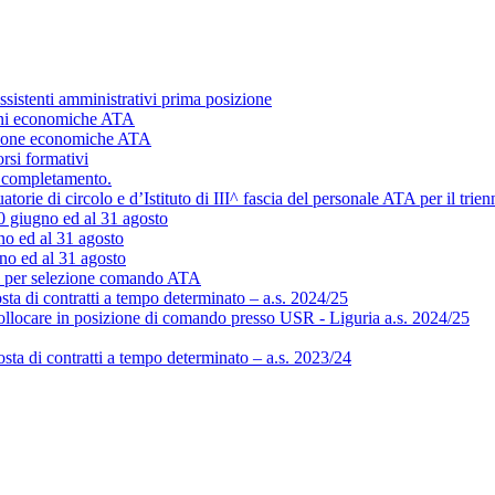
ssistenti amministrativi prima posizione
ioni economiche ATA
izione economiche ATA
rsi formativi
al completamento.
ie di circolo e d’Istituto di III^ fascia del personale ATA per il trie
 30 giugno ed al 31 agosto
no ed al 31 agosto
gno ed al 31 agosto
r selezione comando ATA
sta di contratti a tempo determinato – a.s. 2024/25
ollocare in posizione di comando presso USR - Liguria a.s. 2024/25
ta di contratti a tempo determinato – a.s. 2023/24