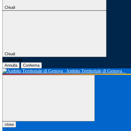
Chiudi
Chiudi
Conferma
Annulla
Conferma
Ambito Territoriale di Genova
close