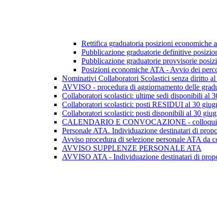
Rettifica graduatoria posizioni economiche a
Pubblicazione graduatorie definitive posiz
Pubblicazione graduatorie provvisorie pos
Posizioni economiche ATA - Avvio dei perco
Nominativi Collaboratori Scolastici senza diritto 
AVVISO - procedura di aggiornamento delle graduator
Collaboratori scolastici: ultime sedi disponibili al
Collaboratori scolastici: posti RESIDUI al 30 giug
Collaboratori scolastici: posti disponibili al 30 giu
CALENDARIO E CONVOCAZIONE - colloqui pe
Personale ATA. Individuazione destinatari di propo
Avviso procedura di selezione personale ATA da c
AVVISO SUPPLENZE PERSONALE ATA
AVVISO ATA - Individuazione destinatari di propos