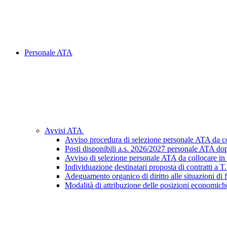
Personale ATA
Avvisi ATA
Avviso procedura di selezione personale ATA da c
Posti disponibili a.s. 2026/2027 personale ATA dop
Avviso di selezione personale ATA da collocare i
Individuazione destinatari proposta di contratti a
Adeguamento organico di diritto alle situazioni di
Modalità di attribuzione delle posizioni economiche