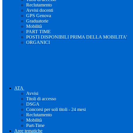
Reclutamento
Avvisi docenti
GPS Genova
Graduatorie
Mobilità
PART TIME
POSTI DISPONIBILI PRIMA DELLA MOBILITA'
ORGANICI
ATA
Avvisi
Titoli di accesso
DSGA
Concorsi per soli titoli - 24 mesi
Reclutamento
Mobilità
Part-Time
Aree tematiche