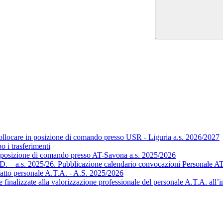
ollocare in posizione di comando presso USR - Liguria a.s. 2026/2027
o i trasferimenti
n posizione di comando presso AT-Savona a.s. 2025/2026
 T.D. – a.s. 2025/26. Pubblicazione calendario convocazioni Personale 
 fatto personale A.T.A. - A.S. 2025/2026
 finalizzate alla valorizzazione professionale del personale A.T.A. all