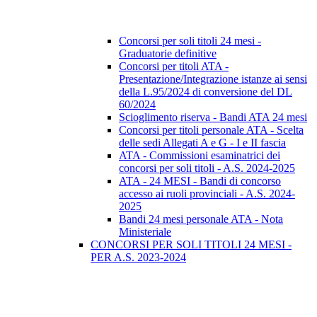
Concorsi per soli titoli 24 mesi -
Graduatorie definitive
Concorsi per titoli ATA -
Presentazione/Integrazione istanze ai sensi
della L.95/2024 di conversione del DL
60/2024
Scioglimento riserva - Bandi ATA 24 mesi
Concorsi per titoli personale ATA - Scelta
delle sedi Allegati A e G - I e II fascia
ATA - Commissioni esaminatrici dei
concorsi per soli titoli - A.S. 2024-2025
ATA - 24 MESI - Bandi di concorso
accesso ai ruoli provinciali - A.S. 2024-
2025
Bandi 24 mesi personale ATA - Nota
Ministeriale
CONCORSI PER SOLI TITOLI 24 MESI -
PER A.S. 2023-2024