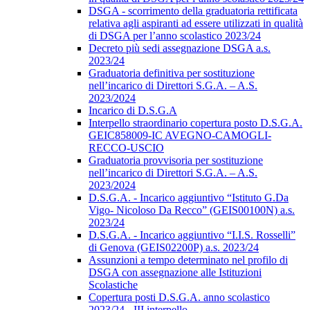
DSGA - scorrimento della graduatoria rettificata
relativa agli aspiranti ad essere utilizzati in qualità
di DSGA per l’anno scolastico 2023/24
Decreto più sedi assegnazione DSGA a.s.
2023/24
Graduatoria definitiva per sostituzione
nell’incarico di Direttori S.G.A. – A.S.
2023/2024
Incarico di D.S.G.A
Interpello straordinario copertura posto D.S.G.A.
GEIC858009-IC AVEGNO-CAMOGLI-
RECCO-USCIO
Graduatoria provvisoria per sostituzione
nell’incarico di Direttori S.G.A. – A.S.
2023/2024
D.S.G.A. - Incarico aggiuntivo “Istituto G.Da
Vigo- Nicoloso Da Recco” (GEIS00100N) a.s.
2023/24
D.S.G.A. - Incarico aggiuntivo “I.I.S. Rosselli”
di Genova (GEIS02200P) a.s. 2023/24
Assunzioni a tempo determinato nel profilo di
DSGA con assegnazione alle Istituzioni
Scolastiche
Copertura posti D.S.G.A. anno scolastico
2023/24 - III interpello