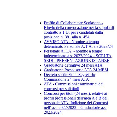
Profilo di Collaboratore Scolastico -
Rinvio della convocazione per la stipula di
contratto a T.D. per i candidati dalla
posizione n. 381 alla n. 454
AVVISO ATA - Nomine a tempo
determinato Personale A.T.A. a.s 2023/24
Personale A.T.A. - nomine a tempo
indeterminato a.s. 2023/2024 – SCELTA
SEDI - PRESENTAZIONE ISTANZE
Graduatorie definitive 24 mesi ATA
Graduatorie Provvisorie ATA 24 MESI
Decreto sostituzione Segretario
Commissione 24 mesi ATA
ATA - Commissioni esaminatrici dei
concorsi per soli titoli
Concorsi per titoli (24 mesi), relativi ai
profili professionali dell’area A e B del
personale ATA. Indizione dei Concorsi
nell’ a.s. 2022/2023 – Graduatorie a.s.
2023/2024