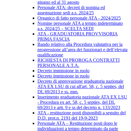
giugno ed al 31 agosto
Personale ATA: decreti di nomina ed
assegnazione sedi a.s. 2024/25
Organico di fatto personale ATA - 2024/2025
Nomine personale ATA a tempo indeterminato
a.s. 2024/25 – SCELTA SEDI
ATA - GRADUATORIA PROVVISORIA
PRIMA FASCIA
Bando relativo alla Procedura valutativa per la
progressione all’area dei funzionari e dell’elevata
qualificazione
RICHIESTA DI PROROGA CONTRATTI
PERSONALE A.T.A.
Decreto immissione in ruolo
Decreto immissione in ruolo
Decreto di approvazione graduatoria nazionale
ATA EX LSU di cui all'art. 58, c. 5 septies, del
DL 69/2013 e ss. mm.
Inserimento graduatoria nazionale ATA EX LSU
- Procedura ex art. 58, c. 5 septies, del DL
69/2013 e artt. 9 e ss del decreto n. 133/2023
ATA - restituzione posti disponibili a seguito del
D.D. prot.n. 2191 del 19-9-2023
Personale ATA – Restituzione posti dopo le
individuazioni a tempo determinato da parte