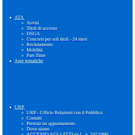
ATA
Avvisi
Titoli di accesso
DSGA
Concorsi per soli titoli - 24 mesi
Reclutamento
Mobilità
Part-Time
Aree tematiche
URP
URP - Ufficio Relazioni con il Pubblico
Contatti
Prenota un appuntamento
Dove siamo
ACCESSO AGLI ATTI ex L. n. 241/1990