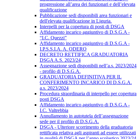
progressione all’area dei funzionari e dell’elevata
qualificazione
Pubblicazione sedi disponibili area funzionari e
dell'elevata qualificazione in Liguria.
Interpelli per la copertura di posti di DSGA
Affidamento incarico aggiuntivo di D.S.G.A -
“I.C. Quezzi”
Affidamento incarico aggiuntivo di D.S.G.A -
I.P.S.S.I.A. A. ODERO
DECRETO RETTIFICA GRADUATORIA
DSGA A.S. 2023/24
Assegnazione sedi disponibili nell’a.s. 2023/2024
- profilo di D.S.G.A.
GRADUATORIA DEFINITIVA PER IL
CONFERIMENTO INCARICO DI D.S.G.A.
a.s. 2023/2024
Procedura straordinaria di interpello per copertura
posti DSGA
Affidamento incarico aggiuntivo di D.S.G.A -
I.C. Valtrebbia
Annullamento in autotutela dell’assegnazione
sede per il profilo di D.S.G.A.
DSGA - Ulteriore scorrimento della graduatoria
rettificata relativa agli aspiranti ad essere utilizzati
in qualità di DSGA per l’anno scolastico 2023/24