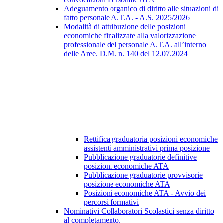
Adeguamento organico di diritto alle situazioni di
fatto personale A.T.A. - A.S. 2025/2026
Modalità di attribuzione delle posizioni
economiche finalizzate alla valorizzazione
professionale del personale A.T.A. all’interno
delle Aree. D.M. n. 140 del 12.07.2024
Rettifica graduatoria posizioni economiche
assistenti amministrativi prima posizione
Pubblicazione graduatorie definitive
posizioni economiche ATA
Pubblicazione graduatorie provvisorie
posizione economiche ATA
Posizioni economiche ATA - Avvio dei
percorsi formativi
Nominativi Collaboratori Scolastici senza diritto
al completamento.