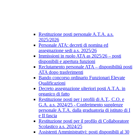
Restituzione posti personale A.T.A. a.s.
2025/2026
Personale ATA: decreti di nomina ed
assegnazione sedi a.s. 2025/26
Immissioni in ruolo ATA as 2025/26 – posti
disponibili e apertura funzioni
Reclutamento personale ATA – disponibilità posti
ATA dopo trasferimenti
Bando concorso ordinario Funzionari Elevate
Qualificazioni
Decreto assegnazione ulteriori posti A.T.A. in
organico di fatto
Restituzione posti per i profili di A.T., C.O. e
G.A. a.s. 2024/25 - Conferimento supplenze
personale A.T.A. dalla graduatoria di istituto di I
e II fascia
Restituzione posti per il profilo di Collaboratore
Scolastico a.s. 2024/25
Assistenti Amministrativi: posti disponibili al 30