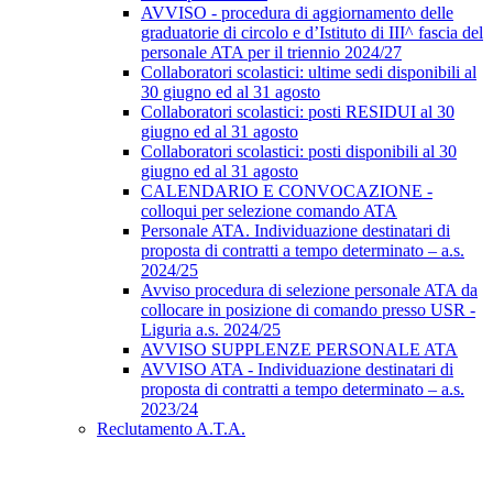
AVVISO - procedura di aggiornamento delle
graduatorie di circolo e d’Istituto di III^ fascia del
personale ATA per il triennio 2024/27
Collaboratori scolastici: ultime sedi disponibili al
30 giugno ed al 31 agosto
Collaboratori scolastici: posti RESIDUI al 30
giugno ed al 31 agosto
Collaboratori scolastici: posti disponibili al 30
giugno ed al 31 agosto
CALENDARIO E CONVOCAZIONE -
colloqui per selezione comando ATA
Personale ATA. Individuazione destinatari di
proposta di contratti a tempo determinato – a.s.
2024/25
Avviso procedura di selezione personale ATA da
collocare in posizione di comando presso USR -
Liguria a.s. 2024/25
AVVISO SUPPLENZE PERSONALE ATA
AVVISO ATA - Individuazione destinatari di
proposta di contratti a tempo determinato – a.s.
2023/24
Reclutamento A.T.A.