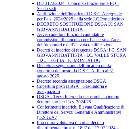
DD 3122/2024 - Concorso funzionari e EQ -
Scelta sedi
Attribuzione dell’incarico di D.S.G.A reggente
per l’a.s. 2024/2025 nella sede I.C.Pontedecimo
DECRETO SOSTITUZIONE DSGA IC SAN
GIOVANNI BATTISTA
Avviso apertura funzioni candidature
commissioni di concorso per l’accesso all’area
dei funzionari e dell’elevata qualificazione
Decreti di incarico di reggenza DSGA: I.C. SAN
GIOVANNI BATTISTA - I.C. VALLE STURA
- I.C. TEGLIA - IC MONTALDO
Decreto assegnazione dell’incarico per la
copertura del posto da D.S.G.A. fino al 31
agosto 2025
Decreto seconda assegnazione DSGA
Copertura posti DSGA - Graduatoria e
assegnazioni
DSGA - Terzo Interpello per nomina a tempo
determinato per l’a.s. 2024/25
Conferimenti incarichi Elevata Qualificazione di
Direttore dei Servizi Generali e Amministrativi
(D.S.G.A.)
Procedura valutativa di cui al decreto
dipartimentale prot. n. 1897 del 17.07.2024 –