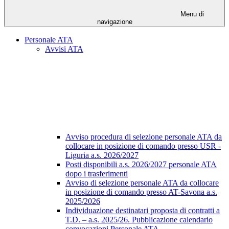
Menu di
navigazione
Personale ATA
Avvisi ATA
Avviso procedura di selezione personale ATA da
collocare in posizione di comando presso USR -
Liguria a.s. 2026/2027
Posti disponibili a.s. 2026/2027 personale ATA
dopo i trasferimenti
Avviso di selezione personale ATA da collocare
in posizione di comando presso AT-Savona a.s.
2025/2026
Individuazione destinatari proposta di contratti a
T.D. – a.s. 2025/26. Pubblicazione calendario
convocazioni Personale ATA