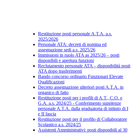
Restituzione posti personale A.T.A. a.s.
2025/2026
Personale ATA: decreti di nomina ed
assegnazione sedi a.s. 2025/26
Immissioni in ruolo ATA as 2025/26 – posti
disponibili e apertura funzioni
Reclutamento personale ATA – disponibilità posti
ATA dopo trasferimenti
Bando concorso ordinario Funzionari Elevate
Qualificazioni
Decreto assegnazione ulteriori posti A.T.A. in
organico di fatto
Restituzione posti per i profili di A.T., C.O. e
G.A. a.s. 2024/25 - Conferimento supplenze
personale A.T.A. dalla graduatoria di istituto di I
e II fascia
Restituzione posti per il profilo di Collaboratore
Scolastico a.s. 2024/25
Assistenti Amministrativi: posti disponibili al 30