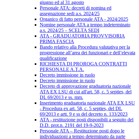
giugno ed al 31 agosto
Personale ATA: decreti di nomina ed
assegnazione sedi a.s. 2024/25
Organico di fatto personale ATA - 2024/2025
Nomine personale ATA a tempo indeterminato
a.s. 2024/25 – SCELTA SEDI
ATA - GRADUATORIA PROVVISORIA
PRIMA FASCIA
Bando relativo alla Procedura valutativa per la
progressione all’area dei funzionari e dell’elevata
qualificazione
RICHIESTA DI PROROGA CONTRATTI
PERSONALE A.T.A.
Decreto immissione in ruolo
Decreto immissione in ruolo
Decreto di approvazione graduatoria nazionale
ATA EX LSU di cui all'art. 58, c. 5 septies, del
DL 69/2013 e ss. mm.
Inserimento graduatoria nazionale ATA EX LSU
- Procedura ex art. 58, c. 5 septies, del DL
69/2013 e artt. 9 e ss del decreto n. 133/2023
ATA - restituzione posti disponibili a seguito del
D.D. prot.n. 2191 del 19-9-2023
Personale ATA – Restituzione posti dopo le
individuazioni a tempo determinato da parte