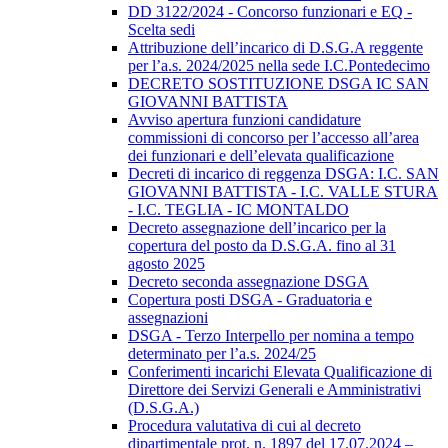
DD 3122/2024 - Concorso funzionari e EQ -
Scelta sedi
Attribuzione dell’incarico di D.S.G.A reggente
per l’a.s. 2024/2025 nella sede I.C.Pontedecimo
DECRETO SOSTITUZIONE DSGA IC SAN
GIOVANNI BATTISTA
Avviso apertura funzioni candidature
commissioni di concorso per l’accesso all’area
dei funzionari e dell’elevata qualificazione
Decreti di incarico di reggenza DSGA: I.C. SAN
GIOVANNI BATTISTA - I.C. VALLE STURA
- I.C. TEGLIA - IC MONTALDO
Decreto assegnazione dell’incarico per la
copertura del posto da D.S.G.A. fino al 31
agosto 2025
Decreto seconda assegnazione DSGA
Copertura posti DSGA - Graduatoria e
assegnazioni
DSGA - Terzo Interpello per nomina a tempo
determinato per l’a.s. 2024/25
Conferimenti incarichi Elevata Qualificazione di
Direttore dei Servizi Generali e Amministrativi
(D.S.G.A.)
Procedura valutativa di cui al decreto
dipartimentale prot. n. 1897 del 17.07.2024 –