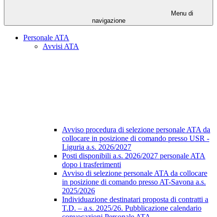
Menu di
navigazione
Personale ATA
Avvisi ATA
Avviso procedura di selezione personale ATA da
collocare in posizione di comando presso USR -
Liguria a.s. 2026/2027
Posti disponibili a.s. 2026/2027 personale ATA
dopo i trasferimenti
Avviso di selezione personale ATA da collocare
in posizione di comando presso AT-Savona a.s.
2025/2026
Individuazione destinatari proposta di contratti a
T.D. – a.s. 2025/26. Pubblicazione calendario
convocazioni Personale ATA