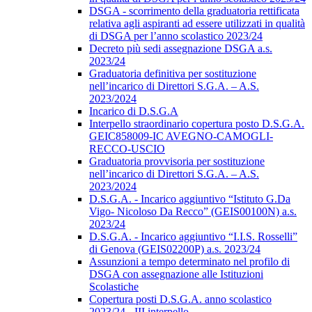
DSGA - scorrimento della graduatoria rettificata
relativa agli aspiranti ad essere utilizzati in qualità
di DSGA per l’anno scolastico 2023/24
Decreto più sedi assegnazione DSGA a.s.
2023/24
Graduatoria definitiva per sostituzione
nell’incarico di Direttori S.G.A. – A.S.
2023/2024
Incarico di D.S.G.A
Interpello straordinario copertura posto D.S.G.A.
GEIC858009-IC AVEGNO-CAMOGLI-
RECCO-USCIO
Graduatoria provvisoria per sostituzione
nell’incarico di Direttori S.G.A. – A.S.
2023/2024
D.S.G.A. - Incarico aggiuntivo “Istituto G.Da
Vigo- Nicoloso Da Recco” (GEIS00100N) a.s.
2023/24
D.S.G.A. - Incarico aggiuntivo “I.I.S. Rosselli”
di Genova (GEIS02200P) a.s. 2023/24
Assunzioni a tempo determinato nel profilo di
DSGA con assegnazione alle Istituzioni
Scolastiche
Copertura posti D.S.G.A. anno scolastico
2023/24 - III interpello