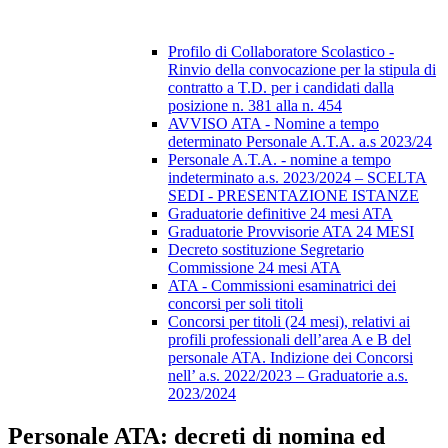
Profilo di Collaboratore Scolastico -
Rinvio della convocazione per la stipula di
contratto a T.D. per i candidati dalla
posizione n. 381 alla n. 454
AVVISO ATA - Nomine a tempo
determinato Personale A.T.A. a.s 2023/24
Personale A.T.A. - nomine a tempo
indeterminato a.s. 2023/2024 – SCELTA
SEDI - PRESENTAZIONE ISTANZE
Graduatorie definitive 24 mesi ATA
Graduatorie Provvisorie ATA 24 MESI
Decreto sostituzione Segretario
Commissione 24 mesi ATA
ATA - Commissioni esaminatrici dei
concorsi per soli titoli
Concorsi per titoli (24 mesi), relativi ai
profili professionali dell’area A e B del
personale ATA. Indizione dei Concorsi
nell’ a.s. 2022/2023 – Graduatorie a.s.
2023/2024
Personale ATA: decreti di nomina ed