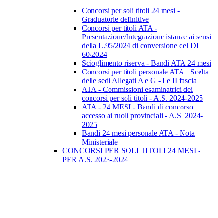
Concorsi per soli titoli 24 mesi -
Graduatorie definitive
Concorsi per titoli ATA -
Presentazione/Integrazione istanze ai sensi
della L.95/2024 di conversione del DL
60/2024
Scioglimento riserva - Bandi ATA 24 mesi
Concorsi per titoli personale ATA - Scelta
delle sedi Allegati A e G - I e II fascia
ATA - Commissioni esaminatrici dei
concorsi per soli titoli - A.S. 2024-2025
ATA - 24 MESI - Bandi di concorso
accesso ai ruoli provinciali - A.S. 2024-
2025
Bandi 24 mesi personale ATA - Nota
Ministeriale
CONCORSI PER SOLI TITOLI 24 MESI -
PER A.S. 2023-2024