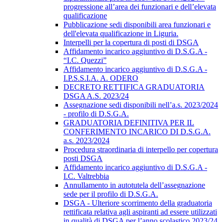
progressione all’area dei funzionari e dell’elevata
qualificazione
Pubblicazione sedi disponibili area funzionari e
dell'elevata qualificazione in Liguria.
Interpelli per la copertura di posti di DSGA
Affidamento incarico aggiuntivo di D.S.G.A -
“I.C. Quezzi”
Affidamento incarico aggiuntivo di D.S.G.A -
I.P.S.S.I.A. A. ODERO
DECRETO RETTIFICA GRADUATORIA
DSGA A.S. 2023/24
Assegnazione sedi disponibili nell’a.s. 2023/2024
- profilo di D.S.G.A.
GRADUATORIA DEFINITIVA PER IL
CONFERIMENTO INCARICO DI D.S.G.A.
a.s. 2023/2024
Procedura straordinaria di interpello per copertura
posti DSGA
Affidamento incarico aggiuntivo di D.S.G.A -
I.C. Valtrebbia
Annullamento in autotutela dell’assegnazione
sede per il profilo di D.S.G.A.
DSGA - Ulteriore scorrimento della graduatoria
rettificata relativa agli aspiranti ad essere utilizzati
in qualità di DSGA per l’anno scolastico 2023/24