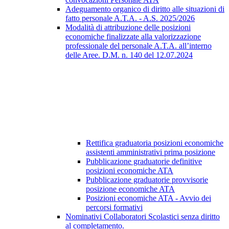
Adeguamento organico di diritto alle situazioni di
fatto personale A.T.A. - A.S. 2025/2026
Modalità di attribuzione delle posizioni
economiche finalizzate alla valorizzazione
professionale del personale A.T.A. all’interno
delle Aree. D.M. n. 140 del 12.07.2024
Rettifica graduatoria posizioni economiche
assistenti amministrativi prima posizione
Pubblicazione graduatorie definitive
posizioni economiche ATA
Pubblicazione graduatorie provvisorie
posizione economiche ATA
Posizioni economiche ATA - Avvio dei
percorsi formativi
Nominativi Collaboratori Scolastici senza diritto
al completamento.