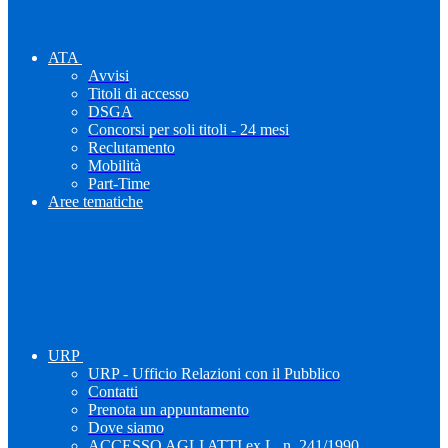
ATA
Avvisi
Titoli di accesso
DSGA
Concorsi per soli titoli - 24 mesi
Reclutamento
Mobilità
Part-Time
Aree tematiche
URP
URP - Ufficio Relazioni con il Pubblico
Contatti
Prenota un appuntamento
Dove siamo
ACCESSO AGLI ATTI ex L. n. 241/1990