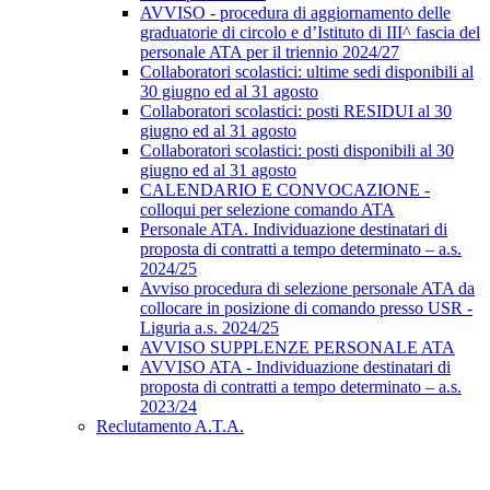
AVVISO - procedura di aggiornamento delle
graduatorie di circolo e d’Istituto di III^ fascia del
personale ATA per il triennio 2024/27
Collaboratori scolastici: ultime sedi disponibili al
30 giugno ed al 31 agosto
Collaboratori scolastici: posti RESIDUI al 30
giugno ed al 31 agosto
Collaboratori scolastici: posti disponibili al 30
giugno ed al 31 agosto
CALENDARIO E CONVOCAZIONE -
colloqui per selezione comando ATA
Personale ATA. Individuazione destinatari di
proposta di contratti a tempo determinato – a.s.
2024/25
Avviso procedura di selezione personale ATA da
collocare in posizione di comando presso USR -
Liguria a.s. 2024/25
AVVISO SUPPLENZE PERSONALE ATA
AVVISO ATA - Individuazione destinatari di
proposta di contratti a tempo determinato – a.s.
2023/24
Reclutamento A.T.A.