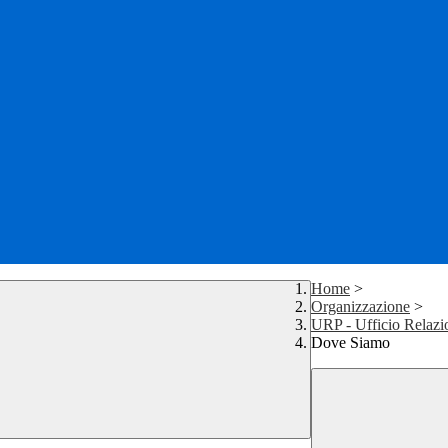
Home
>
Organizzazione
>
URP - Ufficio Relazio
Dove Siamo