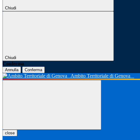
Chiudi
Chiudi
Conferma
Annulla
Conferma
Ambito Territoriale di Genova
close