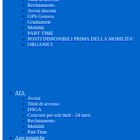
Reclutamento
Avvisi docenti
GPS Genova
Graduatorie
Mobilità
PART TIME
POSTI DISPONIBILI PRIMA DELLA MOBILITA'
ORGANICI
ATA
Avvisi
Titoli di accesso
DSGA
Concorsi per soli titoli - 24 mesi
Reclutamento
Mobilità
Part-Time
Aree tematiche