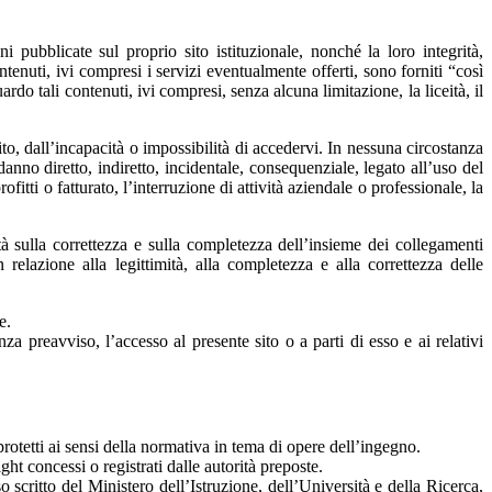
 pubblicate sul proprio sito istituzionale, nonché la loro integrità,
ntenuti, ivi compresi i servizi eventualmente offerti, sono forniti “così
ardo tali contenuti, ivi compresi, senza alcuna limitazione, la liceità, il
to, dall’incapacità o impossibilità di accedervi. In nessuna circostanza
i danno diretto, indiretto, incidentale, consequenziale, legato all’uso del
fitti o fatturato, l’interruzione di attività aziendale o professionale, la
ità sulla correttezza e sulla completezza dell’insieme dei collegamenti
elazione alla legittimità, alla completezza e alla correttezza delle
e.
nza preavviso, l’accesso al presente sito o a parti di esso e ai relativi
protetti ai sensi della normativa in tema di opere dell’ingegno.
ght concessi o registrati dalle autorità preposte.
o scritto del Ministero dell’Istruzione, dell’Università e della Ricerca,