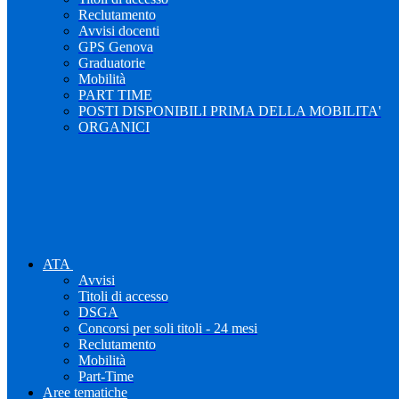
Reclutamento
Avvisi docenti
GPS Genova
Graduatorie
Mobilità
PART TIME
POSTI DISPONIBILI PRIMA DELLA MOBILITA'
ORGANICI
ATA
Avvisi
Titoli di accesso
DSGA
Concorsi per soli titoli - 24 mesi
Reclutamento
Mobilità
Part-Time
Aree tematiche