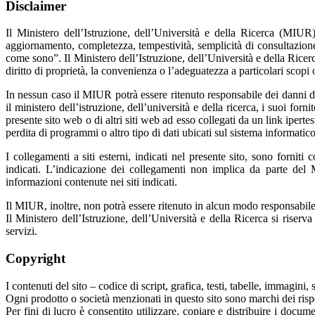
Disclaimer
Il Ministero dell’Istruzione, dell’Università e della Ricerca (MIUR)
aggiornamento, completezza, tempestività, semplicità di consultazione e 
come sono”. Il Ministero dell’Istruzione, dell’Università e della Ricerca,
diritto di proprietà, la convenienza o l’adeguatezza a particolari scopi 
In nessun caso il MIUR potrà essere ritenuto responsabile dei danni di 
il ministero dell’istruzione, dell’università e della ricerca, i suoi forn
presente sito web o di altri siti web ad esso collegati da un link ipertes
perdita di programmi o altro tipo di dati ubicati sul sistema informatico
I collegamenti a siti esterni, indicati nel presente sito, sono fornit
indicati. L’indicazione dei collegamenti non implica da parte del M
informazioni contenute nei siti indicati.
Il MIUR, inoltre, non potrà essere ritenuto in alcun modo responsabile pe
Il Ministero dell’Istruzione, dell’Università e della Ricerca si riserva
servizi.
Copyright
I contenuti del sito – codice di script, grafica, testi, tabelle, immagin
Ogni prodotto o società menzionati in questo sito sono marchi dei rispett
Per fini di lucro è consentito utilizzare, copiare e distribuire i docum