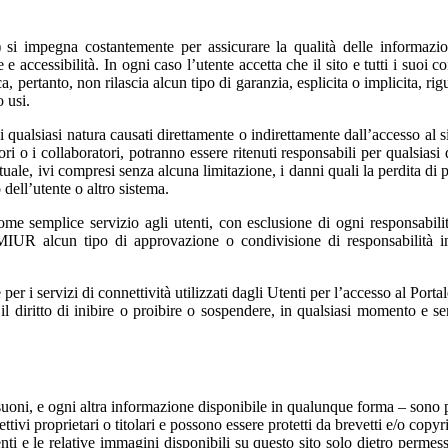
 si impegna costantemente per assicurare la qualità delle informazioni
accessibilità. In ogni caso l’utente accetta che il sito e tutti i suoi co
 pertanto, non rilascia alcun tipo di garanzia, esplicita o implicita, rigu
o usi.
qualsiasi natura causati direttamente o indirettamente dall’accesso al si
itori o i collaboratori, potranno essere ritenuti responsabili per qualsias
tuale, ivi compresi senza alcuna limitazione, i danni quali la perdita di pro
 dell’utente o altro sistema.
i come semplice servizio agli utenti, con esclusione di ogni responsabil
IUR alcun tipo di approvazione o condivisione di responsabilità in r
r i servizi di connettività utilizzati dagli Utenti per l’accesso al Portal
 il diritto di inibire o proibire o sospendere, in qualsiasi momento e se
i, suoni, e ogni altra informazione disponibile in qualunque forma – sono 
ivi proprietari o titolari e possono essere protetti da brevetti e/o copyri
enti e le relative immagini disponibili su questo sito solo dietro permess