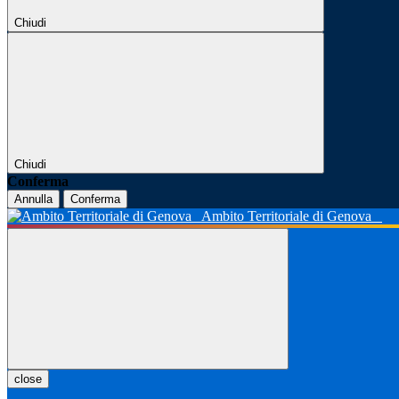
Chiudi
Chiudi
Conferma
Annulla
Conferma
Ambito Territoriale di Genova
close