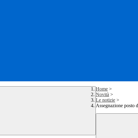
Home
>
Novità
>
Le notizie
>
Assegnazione posto 