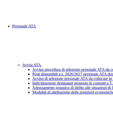
Personale ATA
Avvisi ATA
Avviso procedura di selezione personale ATA da c
Posti disponibili a.s. 2026/2027 personale ATA dop
Avviso di selezione personale ATA da collocare i
Individuazione destinatari proposta di contratti a
Adeguamento organico di diritto alle situazioni di
Modalità di attribuzione delle posizioni economiche