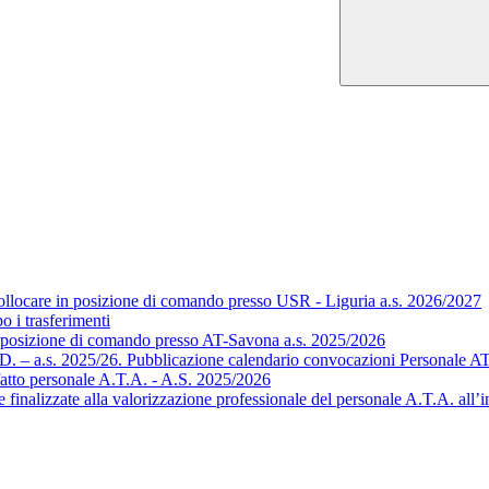
ollocare in posizione di comando presso USR - Liguria a.s. 2026/2027
o i trasferimenti
n posizione di comando presso AT-Savona a.s. 2025/2026
 T.D. – a.s. 2025/26. Pubblicazione calendario convocazioni Personale 
 fatto personale A.T.A. - A.S. 2025/2026
 finalizzate alla valorizzazione professionale del personale A.T.A. all