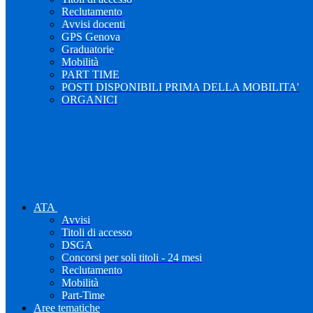
Reclutamento
Avvisi docenti
GPS Genova
Graduatorie
Mobilità
PART TIME
POSTI DISPONIBILI PRIMA DELLA MOBILITA'
ORGANICI
ATA
Avvisi
Titoli di accesso
DSGA
Concorsi per soli titoli - 24 mesi
Reclutamento
Mobilità
Part-Time
Aree tematiche