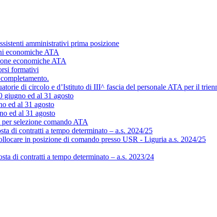
ssistenti amministrativi prima posizione
ioni economiche ATA
izione economiche ATA
rsi formativi
al completamento.
ie di circolo e d’Istituto di III^ fascia del personale ATA per il trie
 30 giugno ed al 31 agosto
no ed al 31 agosto
gno ed al 31 agosto
r selezione comando ATA
sta di contratti a tempo determinato – a.s. 2024/25
ollocare in posizione di comando presso USR - Liguria a.s. 2024/25
ta di contratti a tempo determinato – a.s. 2023/24