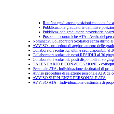
Rettifica graduatoria posizioni economiche a
Pubblicazione graduatorie definitive posiz
Pubblicazione graduatorie provvisorie pos
Posizioni economiche ATA - Avvio dei perco
Nominativi Collaboratori Scolastici senza diritto 
AVVISO - procedura di aggiornamento delle graduator
Collaboratori scolastici: ultime sedi disponibili al
Collaboratori scolastici: posti RESIDUI al 30 giug
Collaboratori scolastici: posti disponibili al 30 giu
CALENDARIO E CONVOCAZIONE - colloqui pe
Personale ATA. Individuazione destinatari di propo
Avviso procedura di selezione personale ATA da c
AVVISO SUPPLENZE PERSONALE ATA
AVVISO ATA - Individuazione destinatari di propos