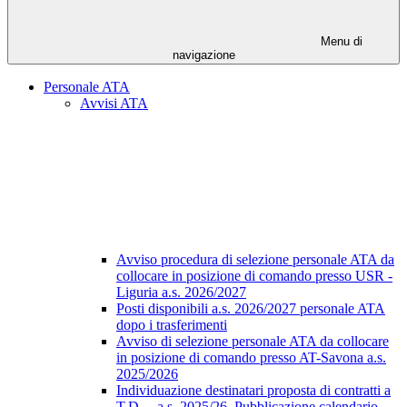
Menu di
navigazione
Personale ATA
Avvisi ATA
Avviso procedura di selezione personale ATA da
collocare in posizione di comando presso USR -
Liguria a.s. 2026/2027
Posti disponibili a.s. 2026/2027 personale ATA
dopo i trasferimenti
Avviso di selezione personale ATA da collocare
in posizione di comando presso AT-Savona a.s.
2025/2026
Individuazione destinatari proposta di contratti a
T.D. – a.s. 2025/26. Pubblicazione calendario