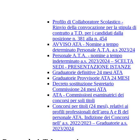
Profilo di Collaboratore Scolastico -
Rinvio della convocazione per la stipula di
contratto a T.D. per i candidati dalla
posizione n. 381 alla n. 454
AVVISO ATA - Nomine a tempo
determinato Personale A.T.A. a.s 2023/24
Personale A.T.A. - nomine a tempo
indeterminato a.s. 2023/2024 – SCELTA
SEDI - PRESENTAZIONE ISTANZE
Graduatorie definitive 24 mesi ATA
Graduatorie Provvisorie ATA 24 MESI
Decreto sostituzione Segretario
Commissione 24 mesi ATA
ATA - Commissioni esaminatrici dei
concorsi per soli titoli
Concorsi per titoli (24 mesi), relativi ai
profili professionali dell’area A e B del
personale ATA. Indizione dei Concorsi
nell’ a.s. 2022/2023 – Graduatorie a.s.
2023/2024