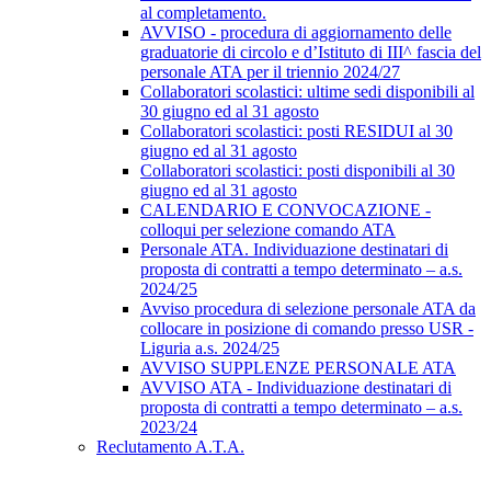
al completamento.
AVVISO - procedura di aggiornamento delle
graduatorie di circolo e d’Istituto di III^ fascia del
personale ATA per il triennio 2024/27
Collaboratori scolastici: ultime sedi disponibili al
30 giugno ed al 31 agosto
Collaboratori scolastici: posti RESIDUI al 30
giugno ed al 31 agosto
Collaboratori scolastici: posti disponibili al 30
giugno ed al 31 agosto
CALENDARIO E CONVOCAZIONE -
colloqui per selezione comando ATA
Personale ATA. Individuazione destinatari di
proposta di contratti a tempo determinato – a.s.
2024/25
Avviso procedura di selezione personale ATA da
collocare in posizione di comando presso USR -
Liguria a.s. 2024/25
AVVISO SUPPLENZE PERSONALE ATA
AVVISO ATA - Individuazione destinatari di
proposta di contratti a tempo determinato – a.s.
2023/24
Reclutamento A.T.A.