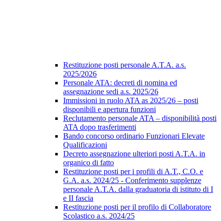
Restituzione posti personale A.T.A. a.s.
2025/2026
Personale ATA: decreti di nomina ed
assegnazione sedi a.s. 2025/26
Immissioni in ruolo ATA as 2025/26 – posti
disponibili e apertura funzioni
Reclutamento personale ATA – disponibilità posti
ATA dopo trasferimenti
Bando concorso ordinario Funzionari Elevate
Qualificazioni
Decreto assegnazione ulteriori posti A.T.A. in
organico di fatto
Restituzione posti per i profili di A.T., C.O. e
G.A. a.s. 2024/25 - Conferimento supplenze
personale A.T.A. dalla graduatoria di istituto di I
e II fascia
Restituzione posti per il profilo di Collaboratore
Scolastico a.s. 2024/25