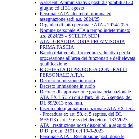
Assistenti Amministrativi: posti disponibili al 30
giugno ed al 31 agosto
Personale ATA: decreti di nomina ed
assegnazione sedi a.s. 2024/25
Organico di fatto personale ATA - 2024/2025
Nomine personale ATA a tempo indeterminato
a.s. 2024/25 – SCELTA SEDI
ATA - GRADUATORIA PROVVISORIA
PRIMA FASCIA
Bando relativo alla Procedura valutativa per la
progressione all’area dei funzionari e dell’elevata
qualificazione
RICHIESTA DI PROROGA CONTRATTI
PERSONALE A.T.A.
Decreto immissione in ruolo
Decreto immissione in ruolo
Decreto di approvazione graduatoria nazionale
ATA EX LSU di cui all'art. 58, c. 5 septies, del
DL 69/2013 e ss. mm.
Inserimento graduatoria nazionale ATA EX LSU
- Procedura ex art. 58, c. 5 septies, del DL
69/2013 e artt. 9 e ss del decreto n. 133/2023
ATA - restituzione posti disponibili a seguito del
D.D. prot.n. 2191 del 19-9-2023
Personale ATA – Restituzione posti dopo le