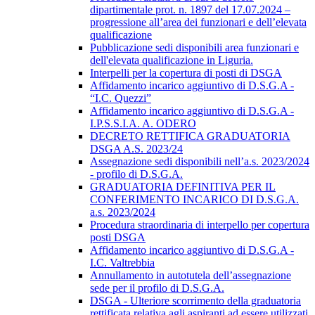
dipartimentale prot. n. 1897 del 17.07.2024 –
progressione all’area dei funzionari e dell’elevata
qualificazione
Pubblicazione sedi disponibili area funzionari e
dell'elevata qualificazione in Liguria.
Interpelli per la copertura di posti di DSGA
Affidamento incarico aggiuntivo di D.S.G.A -
“I.C. Quezzi”
Affidamento incarico aggiuntivo di D.S.G.A -
I.P.S.S.I.A. A. ODERO
DECRETO RETTIFICA GRADUATORIA
DSGA A.S. 2023/24
Assegnazione sedi disponibili nell’a.s. 2023/2024
- profilo di D.S.G.A.
GRADUATORIA DEFINITIVA PER IL
CONFERIMENTO INCARICO DI D.S.G.A.
a.s. 2023/2024
Procedura straordinaria di interpello per copertura
posti DSGA
Affidamento incarico aggiuntivo di D.S.G.A -
I.C. Valtrebbia
Annullamento in autotutela dell’assegnazione
sede per il profilo di D.S.G.A.
DSGA - Ulteriore scorrimento della graduatoria
rettificata relativa agli aspiranti ad essere utilizzati