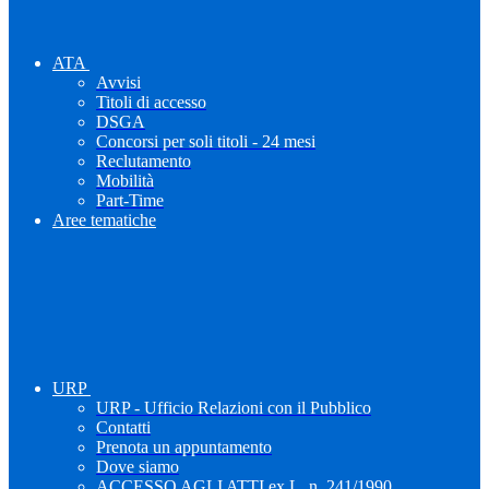
ATA
Avvisi
Titoli di accesso
DSGA
Concorsi per soli titoli - 24 mesi
Reclutamento
Mobilità
Part-Time
Aree tematiche
URP
URP - Ufficio Relazioni con il Pubblico
Contatti
Prenota un appuntamento
Dove siamo
ACCESSO AGLI ATTI ex L. n. 241/1990