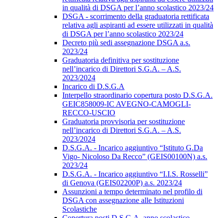
in qualità di DSGA per l’anno scolastico 2023/24
DSGA - scorrimento della graduatoria rettificata
relativa agli aspiranti ad essere utilizzati in qualità
di DSGA per l’anno scolastico 2023/24
Decreto più sedi assegnazione DSGA a.s.
2023/24
Graduatoria definitiva per sostituzione
nell’incarico di Direttori S.G.A. – A.S.
2023/2024
Incarico di D.S.G.A
Interpello straordinario copertura posto D.S.G.A.
GEIC858009-IC AVEGNO-CAMOGLI-
RECCO-USCIO
Graduatoria provvisoria per sostituzione
nell’incarico di Direttori S.G.A. – A.S.
2023/2024
D.S.G.A. - Incarico aggiuntivo “Istituto G.Da
Vigo- Nicoloso Da Recco” (GEIS00100N) a.s.
2023/24
D.S.G.A. - Incarico aggiuntivo “I.I.S. Rosselli”
di Genova (GEIS02200P) a.s. 2023/24
Assunzioni a tempo determinato nel profilo di
DSGA con assegnazione alle Istituzioni
Scolastiche
Copertura posti D.S.G.A. anno scolastico