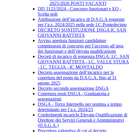
2025/2026 POSTI VACANTI
DD 3122/2024 - Concorso funzionari e EQ -
Scelta sedi
Attribuzione dell’incarico di D.S.G.A reggente
per l’a.s. 2024/2025 nella sede I.C.Pontedecimo
DECRETO SOSTITUZIONE DSGA IC SAN
GIOVANNI BATTISTA
Avviso apertura funzioni candidature
commissioni di concorso per l’accesso all’area
dei funzionari e dell’elevata qualificazione
Decreti di incarico di reggenza DSGA: I.C. SAN
GIOVANNI BATTISTA - I.C. VALLE STURA
- I.C. TEGLIA - IC MONTALDO
Decreto assegnazione dell’incarico per la
copertura del posto da D.S.G.A. fino al 31
agosto 2025
Decreto seconda assegnazione DSGA
Copertura posti DSGA - Graduatoria e
assegnazioni
DSGA - Terzo Interpello per nomina a tempo
determinato per l’a.s. 2024/25
Conferimenti incarichi Elevata Qualificazione di
Direttore dei Servizi Generali e Amministrativi
(D.S.G.A.)
Procedura valutativa di cui al decreto