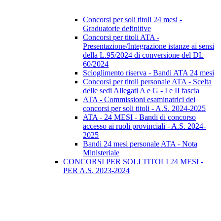
Concorsi per soli titoli 24 mesi -
Graduatorie definitive
Concorsi per titoli ATA -
Presentazione/Integrazione istanze ai sensi
della L.95/2024 di conversione del DL
60/2024
Scioglimento riserva - Bandi ATA 24 mesi
Concorsi per titoli personale ATA - Scelta
delle sedi Allegati A e G - I e II fascia
ATA - Commissioni esaminatrici dei
concorsi per soli titoli - A.S. 2024-2025
ATA - 24 MESI - Bandi di concorso
accesso ai ruoli provinciali - A.S. 2024-
2025
Bandi 24 mesi personale ATA - Nota
Ministeriale
CONCORSI PER SOLI TITOLI 24 MESI -
PER A.S. 2023-2024