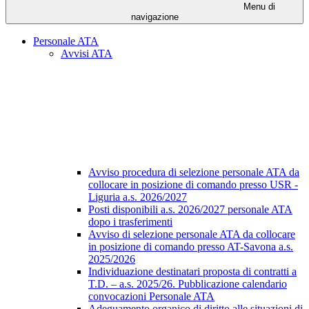
Menu di
navigazione
Personale ATA
Avvisi ATA
Avviso procedura di selezione personale ATA da
collocare in posizione di comando presso USR -
Liguria a.s. 2026/2027
Posti disponibili a.s. 2026/2027 personale ATA
dopo i trasferimenti
Avviso di selezione personale ATA da collocare
in posizione di comando presso AT-Savona a.s.
2025/2026
Individuazione destinatari proposta di contratti a
T.D. – a.s. 2025/26. Pubblicazione calendario
convocazioni Personale ATA
Adeguamento organico di diritto alle situazioni di