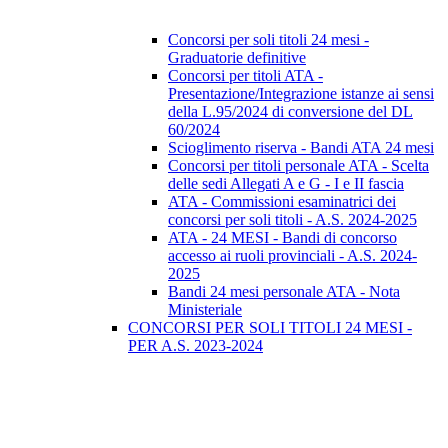
Concorsi per soli titoli 24 mesi -
Graduatorie definitive
Concorsi per titoli ATA -
Presentazione/Integrazione istanze ai sensi
della L.95/2024 di conversione del DL
60/2024
Scioglimento riserva - Bandi ATA 24 mesi
Concorsi per titoli personale ATA - Scelta
delle sedi Allegati A e G - I e II fascia
ATA - Commissioni esaminatrici dei
concorsi per soli titoli - A.S. 2024-2025
ATA - 24 MESI - Bandi di concorso
accesso ai ruoli provinciali - A.S. 2024-
2025
Bandi 24 mesi personale ATA - Nota
Ministeriale
CONCORSI PER SOLI TITOLI 24 MESI -
PER A.S. 2023-2024