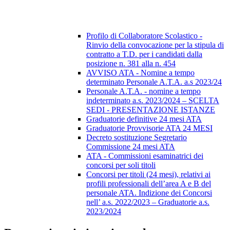
Profilo di Collaboratore Scolastico -
Rinvio della convocazione per la stipula di
contratto a T.D. per i candidati dalla
posizione n. 381 alla n. 454
AVVISO ATA - Nomine a tempo
determinato Personale A.T.A. a.s 2023/24
Personale A.T.A. - nomine a tempo
indeterminato a.s. 2023/2024 – SCELTA
SEDI - PRESENTAZIONE ISTANZE
Graduatorie definitive 24 mesi ATA
Graduatorie Provvisorie ATA 24 MESI
Decreto sostituzione Segretario
Commissione 24 mesi ATA
ATA - Commissioni esaminatrici dei
concorsi per soli titoli
Concorsi per titoli (24 mesi), relativi ai
profili professionali dell’area A e B del
personale ATA. Indizione dei Concorsi
nell’ a.s. 2022/2023 – Graduatorie a.s.
2023/2024