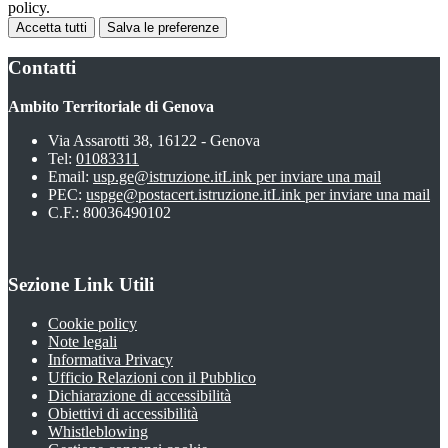
policy.
Accetta tutti
Salva le preferenze
Contatti
Ambito Territoriale di Genova
Via Assarotti 38, 16122 - Genova
Tel:
01083311
Email:
usp.ge@istruzione.it
Link per inviare una mail
PEC:
uspge@postacert.istruzione.it
Link per inviare una mail
C.F.: 80036490102
Sezione Link Utili
Cookie policy
Note legali
Informativa Privacy
Ufficio Relazioni con il Pubblico
Dichiarazione di accessibilità
Obiettivi di accessibilità
Whistleblowing