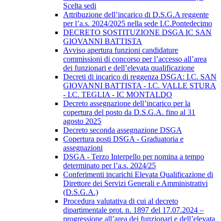
Scelta sedi
Attribuzione dell’incarico di D.S.G.A reggente
per l’a.s. 2024/2025 nella sede I.C.Pontedecimo
DECRETO SOSTITUZIONE DSGA IC SAN
GIOVANNI BATTISTA
Avviso apertura funzioni candidature
commissioni di concorso per l’accesso all’area
dei funzionari e dell’elevata qualificazione
Decreti di incarico di reggenza DSGA: I.C. SAN
GIOVANNI BATTISTA - I.C. VALLE STURA
- I.C. TEGLIA - IC MONTALDO
Decreto assegnazione dell’incarico per la
copertura del posto da D.S.G.A. fino al 31
agosto 2025
Decreto seconda assegnazione DSGA
Copertura posti DSGA - Graduatoria e
assegnazioni
DSGA - Terzo Interpello per nomina a tempo
determinato per l’a.s. 2024/25
Conferimenti incarichi Elevata Qualificazione di
Direttore dei Servizi Generali e Amministrativi
(D.S.G.A.)
Procedura valutativa di cui al decreto
dipartimentale prot. n. 1897 del 17.07.2024 –
progressione all’area dei funzionari e dell’elevata