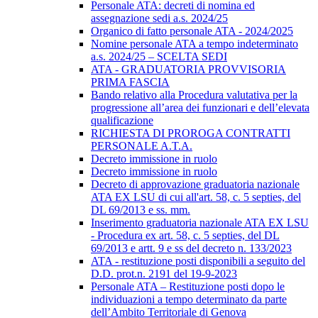
Personale ATA: decreti di nomina ed
assegnazione sedi a.s. 2024/25
Organico di fatto personale ATA - 2024/2025
Nomine personale ATA a tempo indeterminato
a.s. 2024/25 – SCELTA SEDI
ATA - GRADUATORIA PROVVISORIA
PRIMA FASCIA
Bando relativo alla Procedura valutativa per la
progressione all’area dei funzionari e dell’elevata
qualificazione
RICHIESTA DI PROROGA CONTRATTI
PERSONALE A.T.A.
Decreto immissione in ruolo
Decreto immissione in ruolo
Decreto di approvazione graduatoria nazionale
ATA EX LSU di cui all'art. 58, c. 5 septies, del
DL 69/2013 e ss. mm.
Inserimento graduatoria nazionale ATA EX LSU
- Procedura ex art. 58, c. 5 septies, del DL
69/2013 e artt. 9 e ss del decreto n. 133/2023
ATA - restituzione posti disponibili a seguito del
D.D. prot.n. 2191 del 19-9-2023
Personale ATA – Restituzione posti dopo le
individuazioni a tempo determinato da parte
dell’Ambito Territoriale di Genova