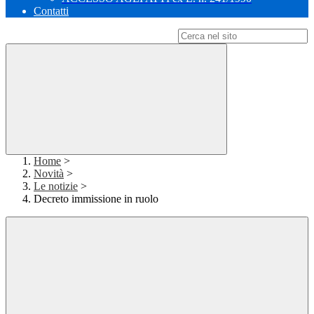
Contatti
Campo di ricerca per le pagine del sito
Home
>
Novità
>
Le notizie
>
Decreto immissione in ruolo