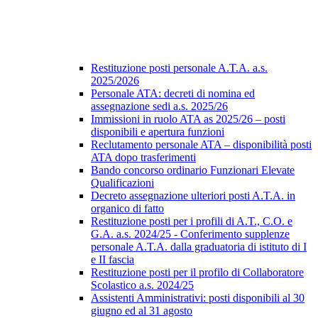
Restituzione posti personale A.T.A. a.s.
2025/2026
Personale ATA: decreti di nomina ed
assegnazione sedi a.s. 2025/26
Immissioni in ruolo ATA as 2025/26 – posti
disponibili e apertura funzioni
Reclutamento personale ATA – disponibilità posti
ATA dopo trasferimenti
Bando concorso ordinario Funzionari Elevate
Qualificazioni
Decreto assegnazione ulteriori posti A.T.A. in
organico di fatto
Restituzione posti per i profili di A.T., C.O. e
G.A. a.s. 2024/25 - Conferimento supplenze
personale A.T.A. dalla graduatoria di istituto di I
e II fascia
Restituzione posti per il profilo di Collaboratore
Scolastico a.s. 2024/25
Assistenti Amministrativi: posti disponibili al 30
giugno ed al 31 agosto