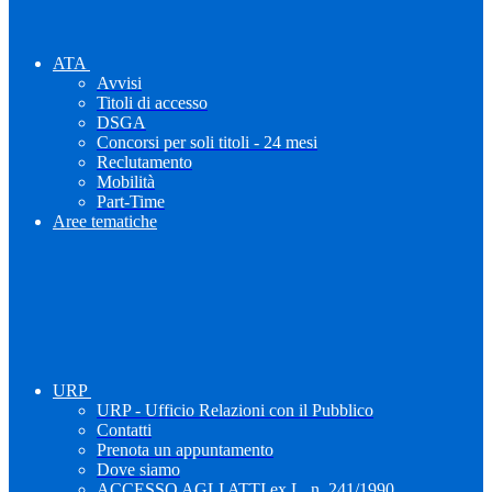
ATA
Avvisi
Titoli di accesso
DSGA
Concorsi per soli titoli - 24 mesi
Reclutamento
Mobilità
Part-Time
Aree tematiche
URP
URP - Ufficio Relazioni con il Pubblico
Contatti
Prenota un appuntamento
Dove siamo
ACCESSO AGLI ATTI ex L. n. 241/1990