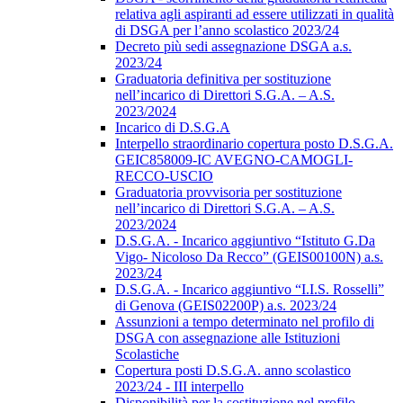
relativa agli aspiranti ad essere utilizzati in qualità
di DSGA per l’anno scolastico 2023/24
Decreto più sedi assegnazione DSGA a.s.
2023/24
Graduatoria definitiva per sostituzione
nell’incarico di Direttori S.G.A. – A.S.
2023/2024
Incarico di D.S.G.A
Interpello straordinario copertura posto D.S.G.A.
GEIC858009-IC AVEGNO-CAMOGLI-
RECCO-USCIO
Graduatoria provvisoria per sostituzione
nell’incarico di Direttori S.G.A. – A.S.
2023/2024
D.S.G.A. - Incarico aggiuntivo “Istituto G.Da
Vigo- Nicoloso Da Recco” (GEIS00100N) a.s.
2023/24
D.S.G.A. - Incarico aggiuntivo “I.I.S. Rosselli”
di Genova (GEIS02200P) a.s. 2023/24
Assunzioni a tempo determinato nel profilo di
DSGA con assegnazione alle Istituzioni
Scolastiche
Copertura posti D.S.G.A. anno scolastico
2023/24 - III interpello
Disponibilità per la sostituzione nel profilo