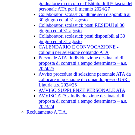
graduatorie di circolo e d’Istituto di III^ fascia del
personale ATA per il triennio 2024/27
Collaboratori scolastici: ultime sedi disponibili al
30 giugno ed al 31 agosto
Collaboratori scolastici: posti RESIDUI al 30
giugno ed al 31 agosto
Collaboratori scolastici: posti disponibili al 30
giugno ed al 31 agosto
CALENDARIO E CONVOCAZIONE -
colloqui per selezione comando ATA
Personale ATA. Individuazione destinatari di
proposta di contratti a tempo determinato – a.s.
2024/25
Avviso procedura di selezione personale ATA da
collocare in posizione di comando presso USR -
Liguria a.s. 2024/25
AVVISO SUPPLENZE PERSONALE ATA
AVVISO ATA - Individuazione destinatari di
proposta di contratti a tempo determinato – a.s.
2023/24
Reclutamento A.T.A.