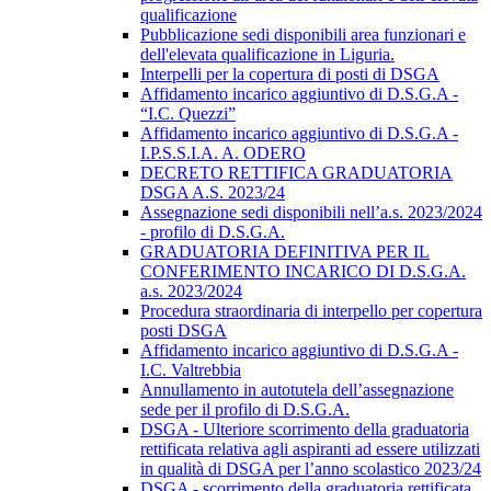
qualificazione
Pubblicazione sedi disponibili area funzionari e
dell'elevata qualificazione in Liguria.
Interpelli per la copertura di posti di DSGA
Affidamento incarico aggiuntivo di D.S.G.A -
“I.C. Quezzi”
Affidamento incarico aggiuntivo di D.S.G.A -
I.P.S.S.I.A. A. ODERO
DECRETO RETTIFICA GRADUATORIA
DSGA A.S. 2023/24
Assegnazione sedi disponibili nell’a.s. 2023/2024
- profilo di D.S.G.A.
GRADUATORIA DEFINITIVA PER IL
CONFERIMENTO INCARICO DI D.S.G.A.
a.s. 2023/2024
Procedura straordinaria di interpello per copertura
posti DSGA
Affidamento incarico aggiuntivo di D.S.G.A -
I.C. Valtrebbia
Annullamento in autotutela dell’assegnazione
sede per il profilo di D.S.G.A.
DSGA - Ulteriore scorrimento della graduatoria
rettificata relativa agli aspiranti ad essere utilizzati
in qualità di DSGA per l’anno scolastico 2023/24
DSGA - scorrimento della graduatoria rettificata