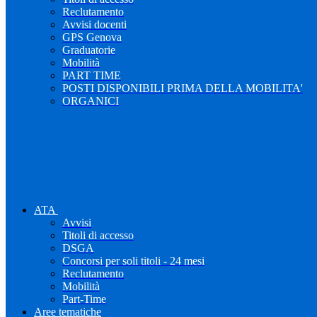
Reclutamento
Avvisi docenti
GPS Genova
Graduatorie
Mobilità
PART TIME
POSTI DISPONIBILI PRIMA DELLA MOBILITA'
ORGANICI
ATA
Avvisi
Titoli di accesso
DSGA
Concorsi per soli titoli - 24 mesi
Reclutamento
Mobilità
Part-Time
Aree tematiche