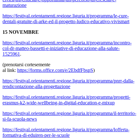
maturazione
https://festival.orientamenti.regione.liguria.it/programma/le-cure-
dentali-gratuite-di-arke-ed-il-progetto-ludico-educativo-vivismart
15 NOVEMBRE
https://festival.orientamenti.regione.liguria.it/programma/incontro-
col-dr-matteo-bassetti-e-iniziative-di-educazione-alla-salute-
1525961
.
(prenotarsi cortesemente
al
link:
https://forms.office.com/e/2EbdfFbspS
)
https://festival.orientamenti.regione.liguria.it/programma/pnrr-dalla-
rendicontazione-alla-progettazione
https://festival.orientamenti.regione.liguria.it/programma/progetti-
erasmus-k2-wide-wellbeing-in-digital-education-e-mixup
https://festival.orientamenti.regione.liguria.it/programma/il-territorio-
si-fa-scuola-news
https://festival.orientamenti.regione.liguria.it/programma/lofferta-
formativa-di-eduiren-per-le-scuole