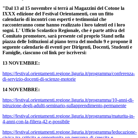
"Dal 13 al 15 novembre si terrà ai Magazzini del Cotone la
IXXX edizione del Festival Orientamenti, con un fitto
calendario di incontri con esperti e testimonial che
racconteranno come hanno realizzato i loro talenti ed i loro
sogni. L' Ufficio Scolastico Regionale, che è parte attiva del
Comitato promotore, sarà presente col proprio Stand nella
piazza delle Istituzioni al piano terra del modulo 9 e propone il
seguente calendario di eventi per Dirigenti, Docenti, Studenti e
Famiglie, ciascuno col link per iscriversi:
13 NOVEMBRE:
https://festival.orientamenti.regione.liguria.it/programma/conferenza-
di-servizio-docenti-di-scienze-motorie
14 NOVEMBRE:
https://festival.orientamenti.regione.liguria.it/programma/10-anni-di-
istruzione-degli-adulti-seminario-sullapprendimento-permanente
https://festival.orientamenti.regione.liguria.it/programma/maturita-in-
4-anni-con-la-filiera-42-e-possibile
https://festival.orientamenti.regione.liguria.it/programma/leducazione-
civica-tra-criticita-e-opportunita-un-percorso-di-crescita-e-