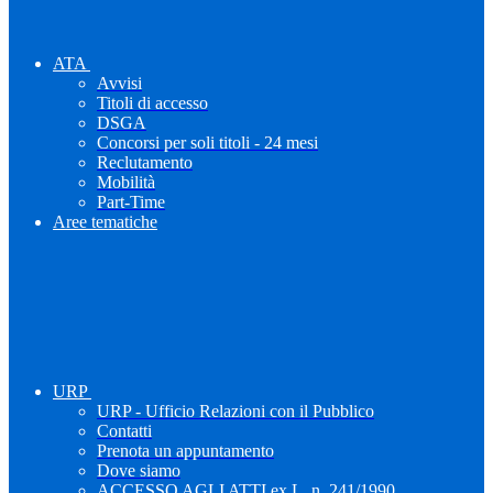
ATA
Avvisi
Titoli di accesso
DSGA
Concorsi per soli titoli - 24 mesi
Reclutamento
Mobilità
Part-Time
Aree tematiche
URP
URP - Ufficio Relazioni con il Pubblico
Contatti
Prenota un appuntamento
Dove siamo
ACCESSO AGLI ATTI ex L. n. 241/1990