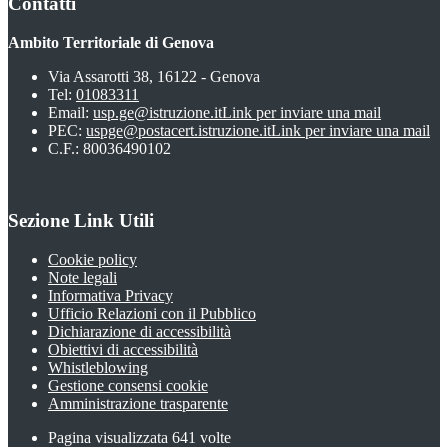
Contatti
Ambito Territoriale di Genova
Via Assarotti 38, 16122 - Genova
Tel:
01083311
Email:
usp.ge@istruzione.it
Link per inviare una mail
PEC:
uspge@postacert.istruzione.it
Link per inviare una mail
C.F.: 80036490102
Sezione Link Utili
Cookie policy
Note legali
Informativa Privacy
Ufficio Relazioni con il Pubblico
Dichiarazione di accessibilità
Obiettivi di accessibilità
Whistleblowing
Gestione consensi cookie
Amministrazione trasparente
Pagina visualizzata
641
volte