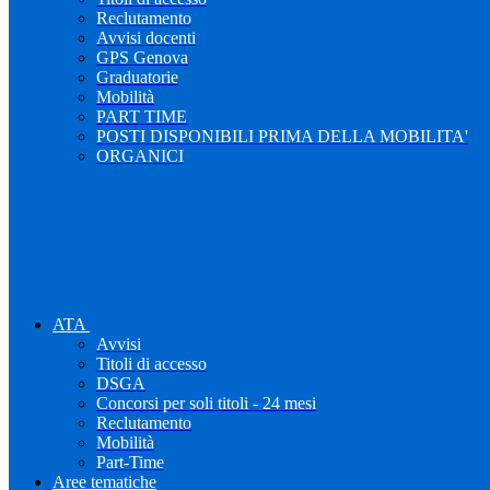
Reclutamento
Avvisi docenti
GPS Genova
Graduatorie
Mobilità
PART TIME
POSTI DISPONIBILI PRIMA DELLA MOBILITA'
ORGANICI
ATA
Avvisi
Titoli di accesso
DSGA
Concorsi per soli titoli - 24 mesi
Reclutamento
Mobilità
Part-Time
Aree tematiche