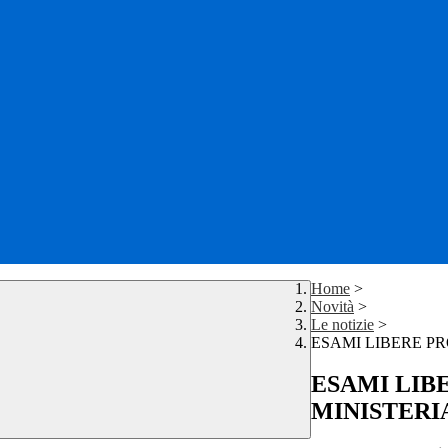
Home
>
Novità
>
Le notizie
>
ESAMI LIBERE PR
ESAMI LIB
MINISTERI