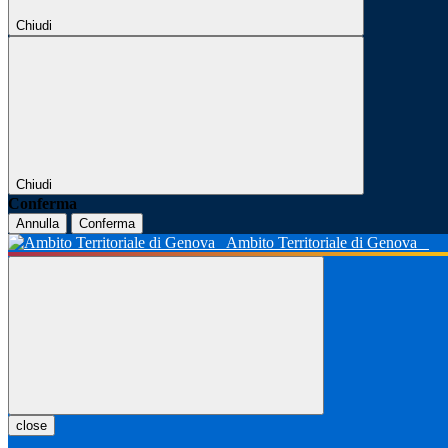
Chiudi
Chiudi
Conferma
Annulla
Conferma
Ambito Territoriale di Genova
close