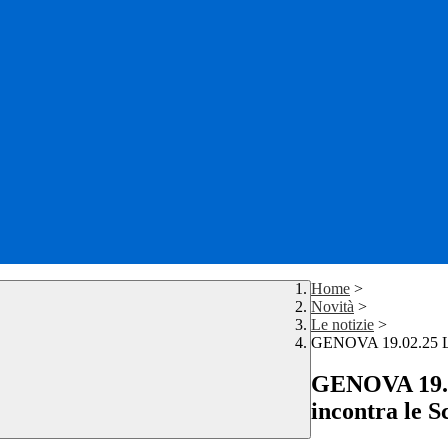
Home
>
Novità
>
Le notizie
>
GENOVA 19.02.25 La t
GENOVA 19.02
incontra le S