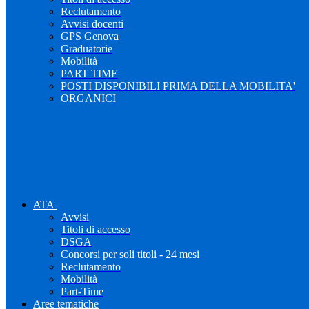
Reclutamento
Avvisi docenti
GPS Genova
Graduatorie
Mobilità
PART TIME
POSTI DISPONIBILI PRIMA DELLA MOBILITA'
ORGANICI
ATA
Avvisi
Titoli di accesso
DSGA
Concorsi per soli titoli - 24 mesi
Reclutamento
Mobilità
Part-Time
Aree tematiche