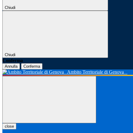
Chiudi
Chiudi
Conferma
Annulla
Conferma
Ambito Territoriale di Genova
close