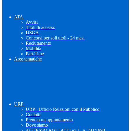
ATA
Avvisi
Titoli di accesso
DSGA
Concorsi per soli titoli - 24 mesi
Reclutamento
Mobilità
Part-Time
Aree tematiche
URP
URP - Ufficio Relazioni con il Pubblico
Contatti
Prenota un appuntamento
Dove siamo
ACCESSO AGLI ATTI ex L. n. 241/1990