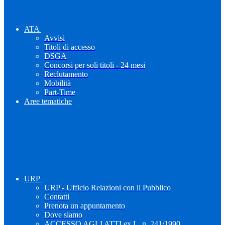
ATA
Avvisi
Titoli di accesso
DSGA
Concorsi per soli titoli - 24 mesi
Reclutamento
Mobilità
Part-Time
Aree tematiche
URP
URP - Ufficio Relazioni con il Pubblico
Contatti
Prenota un appuntamento
Dove siamo
ACCESSO AGLI ATTI ex L. n. 241/1990