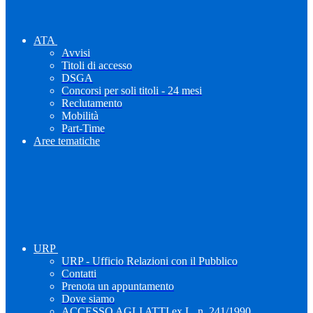
ATA
Avvisi
Titoli di accesso
DSGA
Concorsi per soli titoli - 24 mesi
Reclutamento
Mobilità
Part-Time
Aree tematiche
URP
URP - Ufficio Relazioni con il Pubblico
Contatti
Prenota un appuntamento
Dove siamo
ACCESSO AGLI ATTI ex L. n. 241/1990