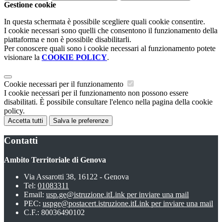
Gestione cookie
In questa schermata è possibile scegliere quali cookie consentire.
I cookie necessari sono quelli che consentono il funzionamento della
piattaforma e non è possibile disabilitarli.
Per conoscere quali sono i cookie necessari al funzionamento potete
visionare la
COOKIE POLICY
.
Cookie necessari per il funzionamento
I cookie necessari per il funzionamento non possono essere
disabilitati. È possibile consultare l'elenco nella pagina della cookie
policy.
Accetta tutti
Salva le preferenze
Contatti
Ambito Territoriale di Genova
Via Assarotti 38, 16122 - Genova
Tel:
01083311
Email:
usp.ge@istruzione.it
Link per inviare una mail
PEC:
uspge@postacert.istruzione.it
Link per inviare una mail
C.F.: 80036490102