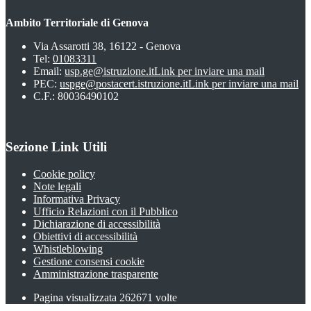
Ambito Territoriale di Genova
Via Assarotti 38, 16122 - Genova
Tel:
01083311
Email:
usp.ge@istruzione.it
Link per inviare una mail
PEC:
uspge@postacert.istruzione.it
Link per inviare una mail
C.F.: 80036490102
Sezione Link Utili
Cookie policy
Note legali
Informativa Privacy
Ufficio Relazioni con il Pubblico
Dichiarazione di accessibilità
Obiettivi di accessibilità
Whistleblowing
Gestione consensi cookie
Amministrazione trasparente
Pagina visualizzata
262671
volte