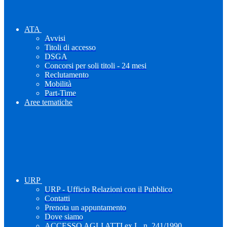
ATA
Avvisi
Titoli di accesso
DSGA
Concorsi per soli titoli - 24 mesi
Reclutamento
Mobilità
Part-Time
Aree tematiche
URP
URP - Ufficio Relazioni con il Pubblico
Contatti
Prenota un appuntamento
Dove siamo
ACCESSO AGLI ATTI ex L. n. 241/1990