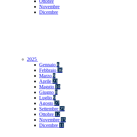
Ottobre
Novembre
Dicembre
2025
Gennaio
6
Febbraio
36
Marzo
9
Aprile
23
Maggio
10
Giugno
8
Luglio
9
Agosto
27
Settembre
25
Ottobre
12
Novembre
15
Dicembre
11