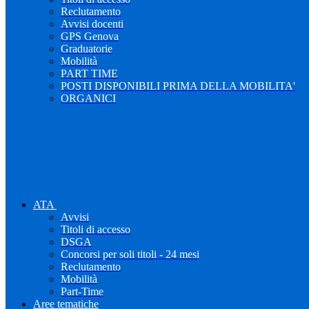
Reclutamento
Avvisi docenti
GPS Genova
Graduatorie
Mobilità
PART TIME
POSTI DISPONIBILI PRIMA DELLA MOBILITA'
ORGANICI
ATA
Avvisi
Titoli di accesso
DSGA
Concorsi per soli titoli - 24 mesi
Reclutamento
Mobilità
Part-Time
Aree tematiche