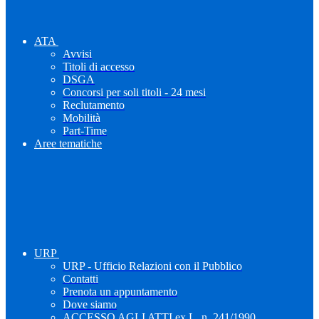
ATA
Avvisi
Titoli di accesso
DSGA
Concorsi per soli titoli - 24 mesi
Reclutamento
Mobilità
Part-Time
Aree tematiche
URP
URP - Ufficio Relazioni con il Pubblico
Contatti
Prenota un appuntamento
Dove siamo
ACCESSO AGLI ATTI ex L. n. 241/1990