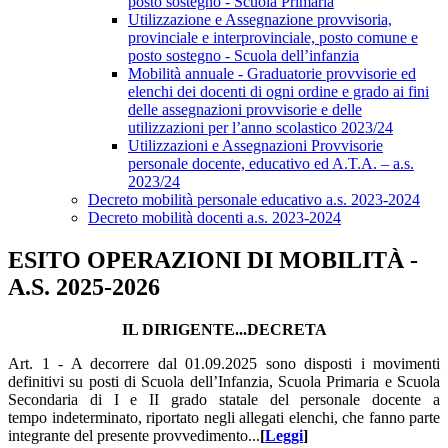
posto sostegno - Scuola Primaria
Utilizzazione e Assegnazione provvisoria,
provinciale e interprovinciale, posto comune e
posto sostegno - Scuola dell’infanzia
Mobilità annuale - Graduatorie provvisorie ed
elenchi dei docenti di ogni ordine e grado ai fini
delle assegnazioni provvisorie e delle
utilizzazioni per l’anno scolastico 2023/24
Utilizzazioni e Assegnazioni Provvisorie
personale docente, educativo ed A.T.A. – a.s.
2023/24
Decreto mobilità personale educativo a.s. 2023-2024
Decreto mobilità docenti a.s. 2023-2024
ESITO OPERAZIONI DI MOBILITÀ -
A.S. 2025-2026
IL DIRIGENTE...DECRETA
Art. 1 - A decorrere dal 01.09.2025 sono disposti i movimenti
definitivi su posti di Scuola dell’Infanzia, Scuola Primaria e Scuola
Secondaria di I e II grado statale del personale docente a
tempo indeterminato, riportato negli allegati elenchi, che fanno parte
integrante del presente provvedimento...
[
Leggi
]