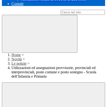
Contatti
Campo di ricerca per le pagine del sito
Home
>
Novità
>
Le notizie
>
Utilizzazioni ed assegnazioni provvisorie, provinciali ed
interprovinciali, posto comune e posto sostegno - Scuola
dell’Infanzia e Primaria