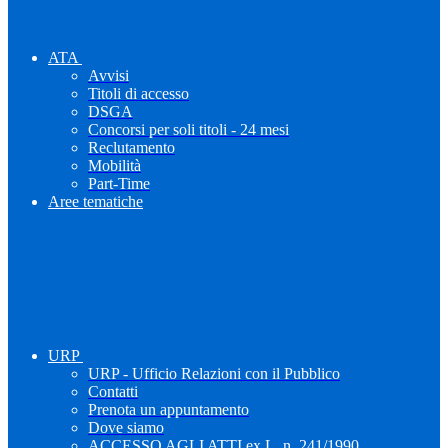
ATA
Avvisi
Titoli di accesso
DSGA
Concorsi per soli titoli - 24 mesi
Reclutamento
Mobilità
Part-Time
Aree tematiche
URP
URP - Ufficio Relazioni con il Pubblico
Contatti
Prenota un appuntamento
Dove siamo
ACCESSO AGLI ATTI ex L. n. 241/1990