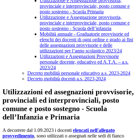
Utilizzazione e Assegnazione provvisoria,
provinciale e interprovinciale, posto comune e
posto sostegno - Scuola Primaria
Utilizzazione e Assegnazione provvisoria,
provinciale e interprovinciale, posto comune e
posto sostegno - Scuola dell’infanzia
Mobilità annuale - Graduatorie provvisorie ed
elenchi dei docenti di ogni ordine e grado ai fini
delle assegnazioni provvisorie e delle
utilizzazioni per l’anno scolastico 2023/24
Utilizzazioni e Assegnazioni Provvisorie
personale docente, educativo ed A.T.A. – a.s.
2023/24
Decreto mobilità personale educativo a.s. 2023-2024
Decreto mobilità docenti a.s. 2023-2024
Utilizzazioni ed assegnazioni provvisorie,
provinciali ed interprovinciali, posto
comune e posto sostegno - Scuola
dell’Infanzia e Primaria
A decorrere dal 1.09.2023 i docenti
elencati nell'allegato
provvedimento
, sono utilizzati o assegnati nelle sedi di fianco