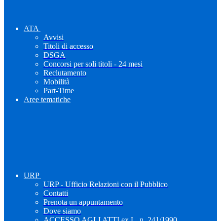
ATA
Avvisi
Titoli di accesso
DSGA
Concorsi per soli titoli - 24 mesi
Reclutamento
Mobilità
Part-Time
Aree tematiche
URP
URP - Ufficio Relazioni con il Pubblico
Contatti
Prenota un appuntamento
Dove siamo
ACCESSO AGLI ATTI ex L. n. 241/1990