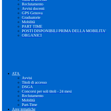
Reclutamento
Avvisi docenti
GPS Genova
Graduatorie
Mobilità
PART TIME
POSTI DISPONIBILI PRIMA DELLA MOBILITA'
ORGANICI
ATA
Avvisi
Titoli di accesso
DSGA
Concorsi per soli titoli - 24 mesi
Reclutamento
Mobilità
Part-Time
Aree tematiche