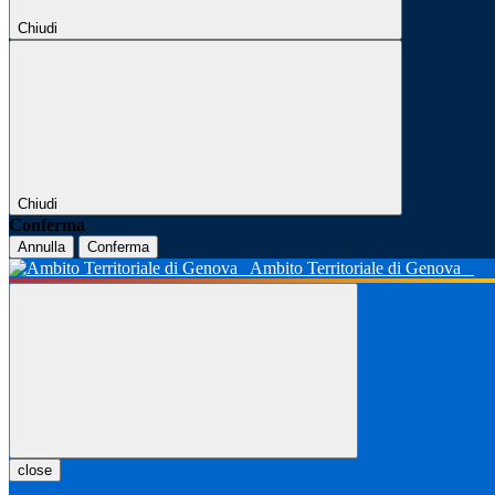
Chiudi
Chiudi
Conferma
Annulla
Conferma
Ambito Territoriale di Genova
close