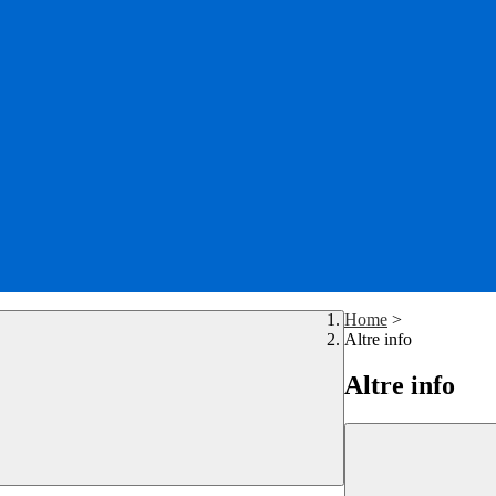
Home
>
Altre info
Altre info