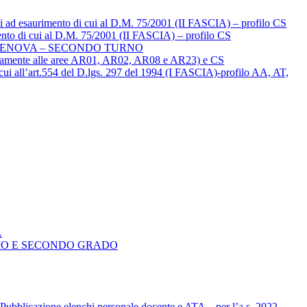
li ad esaurimento di cui al D.M. 75/2001 (II FASCIA) – profilo CS
mento di cui al D.M. 75/2001 (II FASCIA) – profilo CS
 GENOVA – SECONDO TURNO
mitatamente alle aree AR01, AR02, AR08 e AR23) e CS
i cui all’art.554 del D.lgs. 297 del 1994 (I FASCIA)-profilo AA, AT,
A
IMO E SECONDO GRADO
 Pubblicazione elenchi personale docente e ATA – per l’a.s. 2022-