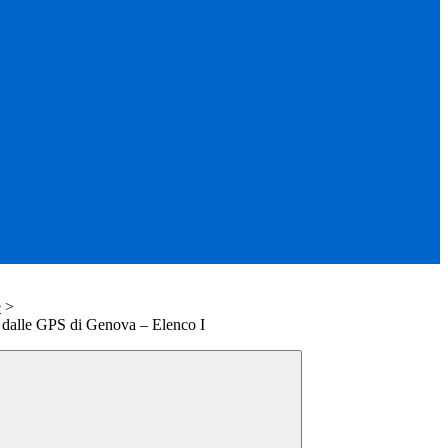
e
>
e dalle GPS di Genova – Elenco I