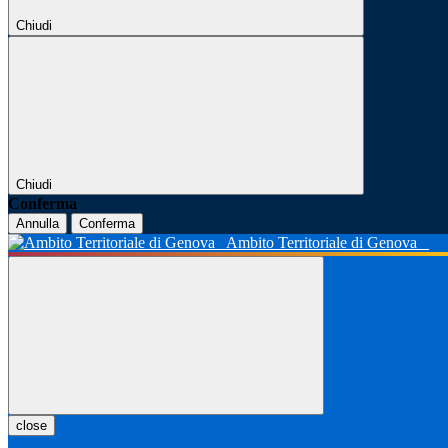
Chiudi
Chiudi
Conferma
Annulla
Conferma
Ambito Territoriale di Genova
close