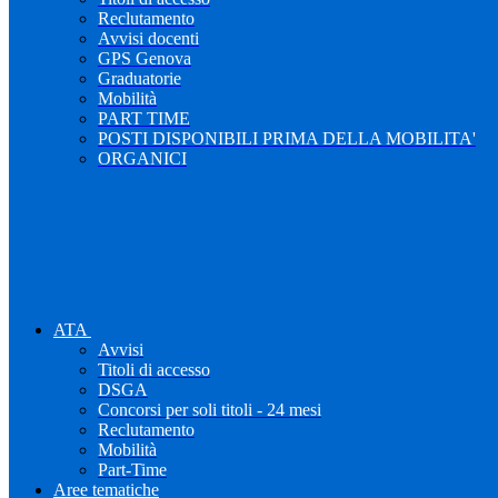
Reclutamento
Avvisi docenti
GPS Genova
Graduatorie
Mobilità
PART TIME
POSTI DISPONIBILI PRIMA DELLA MOBILITA'
ORGANICI
ATA
Avvisi
Titoli di accesso
DSGA
Concorsi per soli titoli - 24 mesi
Reclutamento
Mobilità
Part-Time
Aree tematiche