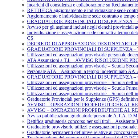
Incarichi di consulenza e collaborazione su Reclutament
RETTIFICA aggiornamento e individuazione sede contratto
Aggiornamento e individuazione sede contratto a tempo de
GRADUATORIE PROVINCIALI DI SUPPLENZA –
Avviso per gli aspiranti inclusi negli elenchi provinci
Individuazione e assegnazione sede contratti a tempo dete
CS
DECRETO DI APPROVAZIONE DESTINATARI GP
GRADUATORIE PROVINCIALI DI SUPPLENZA – TE
Utilizzazioni ed assegnazioni provvisorie personale docen
ATA Assunzioni a T.I. – AVVISO RISOLUZIONE
Utilizzazioni ed assegnazioni provvisorie – Scuola Second
Personale ATA – Assunzioni a tempo indeterminato AA-
GRADUATORIE PROVINCIALI DI SUPPLENZA –
Utilizzazioni ed assegnazioni provvisorie – Scuola dell’i
Utilizzazioni ed assegnazioni provvisorie – Scuola Prima
Utilizzazioni ed assegnazioni provvisorie – Scuola dell’i
Graduatorie Provinciali per le Supplenze (GPS) definit
AVVISO – OPERAZIONI PROPEDEUTICHE AL REC
AVVISO – OPERAZIONI PROPEDEUTICHE AL RE
Avviso pubblicazione graduatorie personale A.T.A. D.M.7
Rettifica graduatoria concorso per soli titoli – Assistente
Graduatorie provvisorie utilizzi e assegnazioni persona
Graduatorie permanenti definitive relative ai concorsi per 
Trasformazione del rapporto di lavoro ai sensi del D.P.C