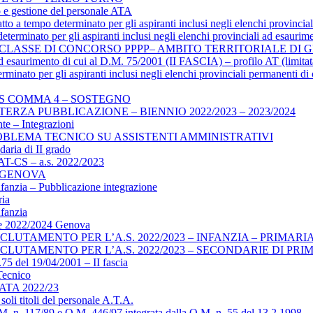
o e gestione del personale ATA
 a tempo determinato per gli aspiranti inclusi negli elenchi provincia
terminato per gli aspiranti inclusi negli elenchi provinciali ad esauri
 CLASSE DI CONCORSO PPPP– AMBITO TERRITORIALE DI
ali ad esaurimento di cui al D.M. 75/2001 (II FASCIA) – profilo AT (li
rminato per gli aspiranti inclusi negli elenchi provinciali permanenti d
S COMMA 4 – SOSTEGNO
RZA PUBBLICAZIONE – BIENNIO 2022/2023 – 2023/2024
te – Integrazioni
 PROBLEMA TECNICO SU ASSISTENTI AMMINISTRATIVI
aria di II grado
AT-CS – a.s. 2022/2023
 GENOVA
nfanzia – Pubblicazione integrazione
ria
nfanzia
ive 2022/2024 Genova
LUTAMENTO PER L’A.S. 2022/2023 – INFANZIA – PRIMARI
CLUTAMENTO PER L’A.S. 2022/2023 – SECONDARIE DI PR
5 del 19/04/2001 – II fascia
 Tecnico
le ATA 2022/23
soli titoli del personale A.T.A.
.M. n. 117/89 e O.M. 446/97 integrata dalla O.M. n. 55 del 13.2.1998 –