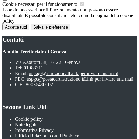
Cookie necessari per il funzionamento
I cookie necessari per il funzionamento non possono essere
disabilitati. È possibile consultare l'elenco nella pagina della cookie
policy.
Accetta tutti
Salva le preferenze
Contatti
Ambito Territoriale di Genova
Via Assarotti 38, 16122 - Genova
Tel:
01083311
Email:
usp.ge@istruzione.it
Link per inviare una mail
PEC:
uspge@postacert.istruzione.it
Link per inviare una mail
C.F.: 80036490102
Sezione Link Utili
Cookie policy
Note legali
Informativa Privacy
Ufficio Relazioni con il Pubblico