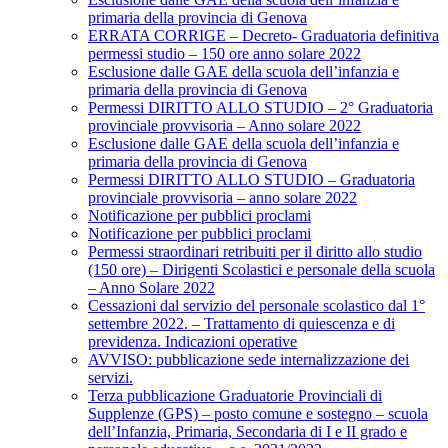
primaria della provincia di Genova
ERRATA CORRIGE – Decreto- Graduatoria definitiva
permessi studio – 150 ore anno solare 2022
Esclusione dalle GAE della scuola dell’infanzia e
primaria della provincia di Genova
Permessi DIRITTO ALLO STUDIO – 2° Graduatoria
provinciale provvisoria – Anno solare 2022
Esclusione dalle GAE della scuola dell’infanzia e
primaria della provincia di Genova
Permessi DIRITTO ALLO STUDIO – Graduatoria
provinciale provvisoria – anno solare 2022
Notificazione per pubblici proclami
Notificazione per pubblici proclami
Permessi straordinari retribuiti per il diritto allo studio
(150 ore) – Dirigenti Scolastici e personale della scuola
– Anno Solare 2022
Cessazioni dal servizio del personale scolastico dal 1°
settembre 2022. – Trattamento di quiescenza e di
previdenza. Indicazioni operative
AVVISO: pubblicazione sede internalizzazione dei
servizi.
Terza pubblicazione Graduatorie Provinciali di
Supplenze (GPS) – posto comune e sostegno – scuola
dell’Infanzia, Primaria, Secondaria di I e II grado e