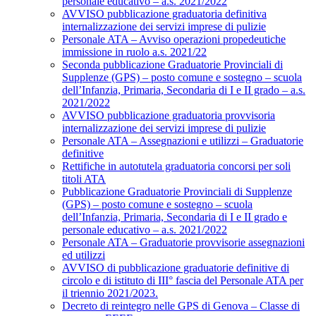
personale educativo – a.s. 2021/2022
AVVISO pubblicazione graduatoria definitiva
internalizzazione dei servizi imprese di pulizie
Personale ATA – Avviso operazioni propedeutiche
immissione in ruolo a.s. 2021/22
Seconda pubblicazione Graduatorie Provinciali di
Supplenze (GPS) – posto comune e sostegno – scuola
dell’Infanzia, Primaria, Secondaria di I e II grado – a.s.
2021/2022
AVVISO pubblicazione graduatoria provvisoria
internalizzazione dei servizi imprese di pulizie
Personale ATA – Assegnazioni e utilizzi – Graduatorie
definitive
Rettifiche in autotutela graduatoria concorsi per soli
titoli ATA
Pubblicazione Graduatorie Provinciali di Supplenze
(GPS) – posto comune e sostegno – scuola
dell’Infanzia, Primaria, Secondaria di I e II grado e
personale educativo – a.s. 2021/2022
Personale ATA – Graduatorie provvisorie assegnazioni
ed utilizzi
AVVISO di pubblicazione graduatorie definitive di
circolo e di istituto di III° fascia del Personale ATA per
il triennio 2021/2023.
Decreto di reintegro nelle GPS di Genova – Classe di