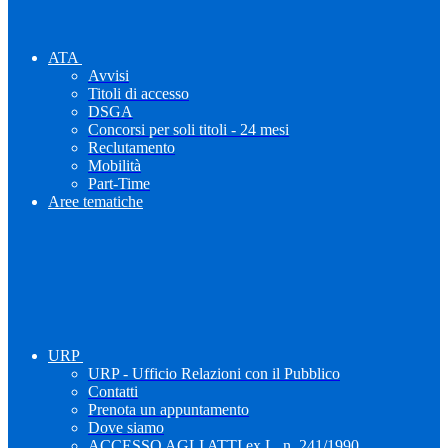
ATA
Avvisi
Titoli di accesso
DSGA
Concorsi per soli titoli - 24 mesi
Reclutamento
Mobilità
Part-Time
Aree tematiche
URP
URP - Ufficio Relazioni con il Pubblico
Contatti
Prenota un appuntamento
Dove siamo
ACCESSO AGLI ATTI ex L. n. 241/1990