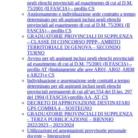
negli elenchi provinciali ad esaurimento di cui al D.M.
75/2001 (II FASCIA) – profilo CS
Aggiornamento e individuazione sede contratto a tempo
determinato per gli aspiranti inclusi negli elenchi
provinciali ad esaurimento di cui al D.M. 75/2001 (II
FASCIA) – profilo CS
GRADUATORIE PROVINCIALI DI SUPPLENZA
– CLASSE DI CONCORSO PPPP– AMBITO
TERRITORIALE DI GENOVA – SECONDO
TURNO
Avviso per gli aspiranti inclusi negli elenchi provinciali
ad esaurimento di cui al D.M. 75/2001 (II FASCIA) –
profilo AT (limitatamente alle aree AR01, AR02, AR08
e AR23) e CS
Individuazione e assegnazione sede contratti a tempo
determinato per gli aspiranti inclusi negli elenchi
provinciali permanenti di cui all’art.554 del D.lgs. 297
del 1994 (I FASCIA)-profilo AA, AT, CS
DECRETO DI APPROVAZIONE DESTINATARI
GPS COMMA 4 – SOSTEGNO
GRADUATORIE PROVINCIALI DI SUPPLENZA
– TERZA PUBBLICAZIONE – BIENNIO
2022/2023 – 2023/2024
Utilizzazioni ed assegnazioni provvisorie personale
docente – Integrazioni