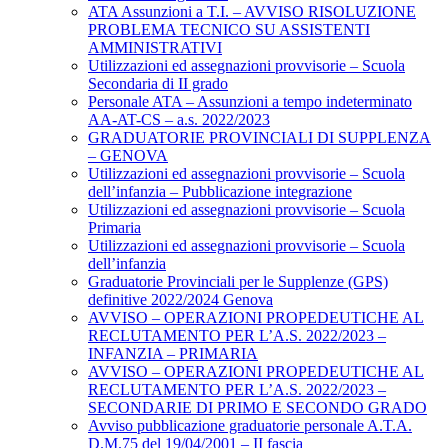
ATA Assunzioni a T.I. – AVVISO RISOLUZIONE
PROBLEMA TECNICO SU ASSISTENTI
AMMINISTRATIVI
Utilizzazioni ed assegnazioni provvisorie – Scuola
Secondaria di II grado
Personale ATA – Assunzioni a tempo indeterminato
AA-AT-CS – a.s. 2022/2023
GRADUATORIE PROVINCIALI DI SUPPLENZA
– GENOVA
Utilizzazioni ed assegnazioni provvisorie – Scuola
dell’infanzia – Pubblicazione integrazione
Utilizzazioni ed assegnazioni provvisorie – Scuola
Primaria
Utilizzazioni ed assegnazioni provvisorie – Scuola
dell’infanzia
Graduatorie Provinciali per le Supplenze (GPS)
definitive 2022/2024 Genova
AVVISO – OPERAZIONI PROPEDEUTICHE AL
RECLUTAMENTO PER L’A.S. 2022/2023 –
INFANZIA – PRIMARIA
AVVISO – OPERAZIONI PROPEDEUTICHE AL
RECLUTAMENTO PER L’A.S. 2022/2023 –
SECONDARIE DI PRIMO E SECONDO GRADO
Avviso pubblicazione graduatorie personale A.T.A.
D.M.75 del 19/04/2001 – II fascia