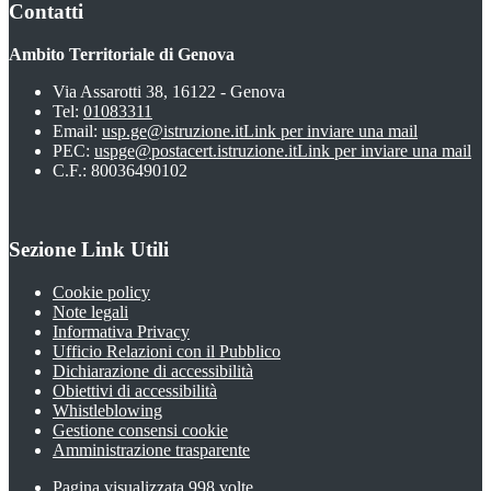
Contatti
Ambito Territoriale di Genova
Via Assarotti 38, 16122 - Genova
Tel:
01083311
Email:
usp.ge@istruzione.it
Link per inviare una mail
PEC:
uspge@postacert.istruzione.it
Link per inviare una mail
C.F.: 80036490102
Sezione Link Utili
Cookie policy
Note legali
Informativa Privacy
Ufficio Relazioni con il Pubblico
Dichiarazione di accessibilità
Obiettivi di accessibilità
Whistleblowing
Gestione consensi cookie
Amministrazione trasparente
Pagina visualizzata
998
volte