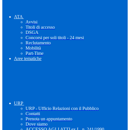
ATA
Avvisi
Titoli di accesso
DSGA
Concorsi per soli titoli - 24 mesi
Reclutamento
Mobilità
Part-Time
Aree tematiche
URP
URP - Ufficio Relazioni con il Pubblico
Contatti
Prenota un appuntamento
Dove siamo
ACCESSO AGLI ATTI ex L. n. 241/1990