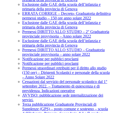
Esclusione dalle GAE della scuola dell’infanzia e
primaria della provincia di Genova
ERRATA CORRIGE – Decreto- Graduatoria definitiva
permessi studio – 150 ore anno solare 2022
Esclusione dalle GAE della scuola dell’infanzia e
primaria della provincia di Genova
Permessi DIRITTO ALLO STUDIO – 2° Graduatoria
provinciale provvisoria – Anno solare 2022
Esclusione dalle GAE della scuola dell’infanzia e
primaria della provincia di Genova
Permessi DIRITTO ALLO STUDIO – Graduatoria
provinciale provvisoria – anno solare 2022
Notificazione per pubblici proclami
Notificazione per pubblici proclami
Permessi straordinari retribuiti per il diritto allo studio
(150 ore) – Dirigenti Scolastici e personale della scuola
– Anno Solare 2022
Cessazioni dal servizio del personale scolastico dal 1°
settembre 2022. – Trattamento di quiescenza e di
previdenza. Indicazioni operative
AVVISO: pubblicazione sede internalizzazione dei
servizi.
Terza pubblicazione Graduatorie Provinciali di
Supplenze (GPS) – posto comune e sostegno – scuola