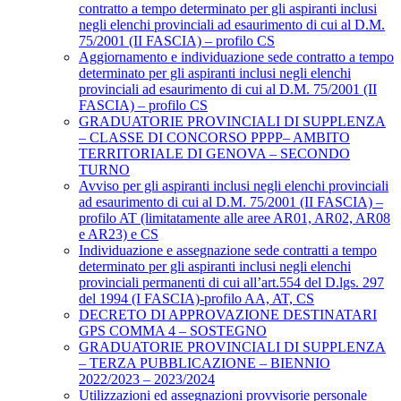
contratto a tempo determinato per gli aspiranti inclusi
negli elenchi provinciali ad esaurimento di cui al D.M.
75/2001 (II FASCIA) – profilo CS
Aggiornamento e individuazione sede contratto a tempo
determinato per gli aspiranti inclusi negli elenchi
provinciali ad esaurimento di cui al D.M. 75/2001 (II
FASCIA) – profilo CS
GRADUATORIE PROVINCIALI DI SUPPLENZA
– CLASSE DI CONCORSO PPPP– AMBITO
TERRITORIALE DI GENOVA – SECONDO
TURNO
Avviso per gli aspiranti inclusi negli elenchi provinciali
ad esaurimento di cui al D.M. 75/2001 (II FASCIA) –
profilo AT (limitatamente alle aree AR01, AR02, AR08
e AR23) e CS
Individuazione e assegnazione sede contratti a tempo
determinato per gli aspiranti inclusi negli elenchi
provinciali permanenti di cui all’art.554 del D.lgs. 297
del 1994 (I FASCIA)-profilo AA, AT, CS
DECRETO DI APPROVAZIONE DESTINATARI
GPS COMMA 4 – SOSTEGNO
GRADUATORIE PROVINCIALI DI SUPPLENZA
– TERZA PUBBLICAZIONE – BIENNIO
2022/2023 – 2023/2024
Utilizzazioni ed assegnazioni provvisorie personale