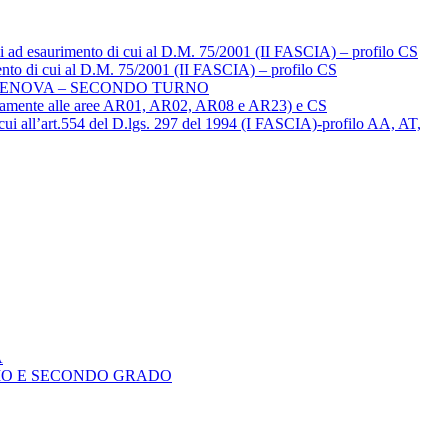
li ad esaurimento di cui al D.M. 75/2001 (II FASCIA) – profilo CS
mento di cui al D.M. 75/2001 (II FASCIA) – profilo CS
 GENOVA – SECONDO TURNO
mitatamente alle aree AR01, AR02, AR08 e AR23) e CS
i cui all’art.554 del D.lgs. 297 del 1994 (I FASCIA)-profilo AA, AT,
A
IMO E SECONDO GRADO