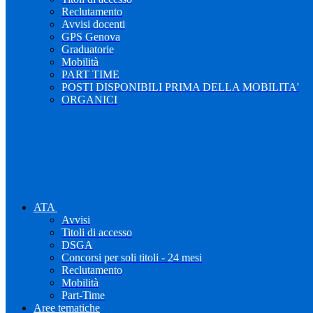
Reclutamento
Avvisi docenti
GPS Genova
Graduatorie
Mobilità
PART TIME
POSTI DISPONIBILI PRIMA DELLA MOBILITA'
ORGANICI
ATA
Avvisi
Titoli di accesso
DSGA
Concorsi per soli titoli - 24 mesi
Reclutamento
Mobilità
Part-Time
Aree tematiche