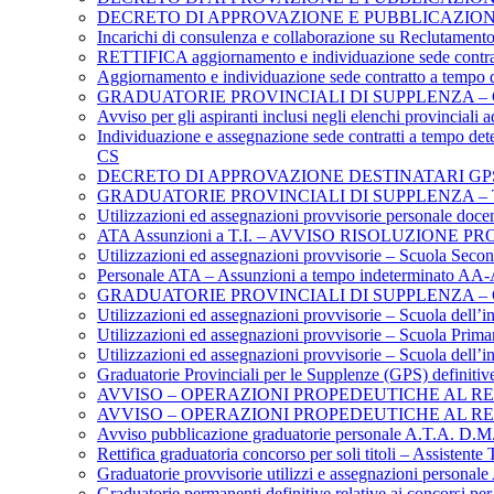
DECRETO DI APPROVAZIONE E PUBBLICAZION
Incarichi di consulenza e collaborazione su Reclutament
RETTIFICA aggiornamento e individuazione sede contratto
Aggiornamento e individuazione sede contratto a tempo de
GRADUATORIE PROVINCIALI DI SUPPLENZA –
Avviso per gli aspiranti inclusi negli elenchi provinci
Individuazione e assegnazione sede contratti a tempo dete
CS
DECRETO DI APPROVAZIONE DESTINATARI GP
GRADUATORIE PROVINCIALI DI SUPPLENZA – TE
Utilizzazioni ed assegnazioni provvisorie personale docen
ATA Assunzioni a T.I. – AVVISO RISOLUZIONE
Utilizzazioni ed assegnazioni provvisorie – Scuola Second
Personale ATA – Assunzioni a tempo indeterminato AA-
GRADUATORIE PROVINCIALI DI SUPPLENZA –
Utilizzazioni ed assegnazioni provvisorie – Scuola dell’i
Utilizzazioni ed assegnazioni provvisorie – Scuola Prima
Utilizzazioni ed assegnazioni provvisorie – Scuola dell’i
Graduatorie Provinciali per le Supplenze (GPS) definit
AVVISO – OPERAZIONI PROPEDEUTICHE AL REC
AVVISO – OPERAZIONI PROPEDEUTICHE AL RE
Avviso pubblicazione graduatorie personale A.T.A. D.M.7
Rettifica graduatoria concorso per soli titoli – Assistente
Graduatorie provvisorie utilizzi e assegnazioni persona
Graduatorie permanenti definitive relative ai concorsi per 