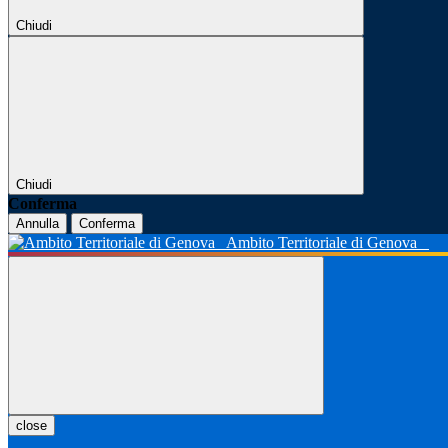
Chiudi
Chiudi
Conferma
Annulla
Conferma
Ambito Territoriale di Genova
close