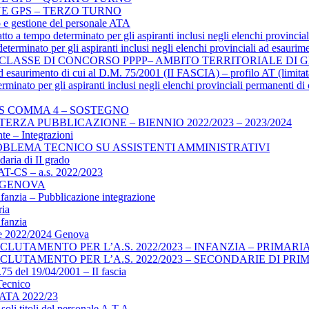
E GPS – TERZO TURNO
o e gestione del personale ATA
 a tempo determinato per gli aspiranti inclusi negli elenchi provincia
terminato per gli aspiranti inclusi negli elenchi provinciali ad esauri
 CLASSE DI CONCORSO PPPP– AMBITO TERRITORIALE DI
ali ad esaurimento di cui al D.M. 75/2001 (II FASCIA) – profilo AT (li
rminato per gli aspiranti inclusi negli elenchi provinciali permanenti d
S COMMA 4 – SOSTEGNO
RZA PUBBLICAZIONE – BIENNIO 2022/2023 – 2023/2024
te – Integrazioni
 PROBLEMA TECNICO SU ASSISTENTI AMMINISTRATIVI
aria di II grado
AT-CS – a.s. 2022/2023
 GENOVA
nfanzia – Pubblicazione integrazione
ria
nfanzia
ive 2022/2024 Genova
LUTAMENTO PER L’A.S. 2022/2023 – INFANZIA – PRIMARI
CLUTAMENTO PER L’A.S. 2022/2023 – SECONDARIE DI PR
5 del 19/04/2001 – II fascia
 Tecnico
le ATA 2022/23
soli titoli del personale A.T.A.