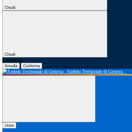
Chiudi
Chiudi
Conferma
Annulla
Conferma
Ambito Territoriale di Genova
close