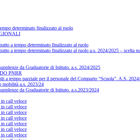
empo determinato finalizzato al ruolo
REGIONALI
E
atto a tempo determinato finalizzato al ruolo
ratto a tempo determinato finalizzato al ruolo a.s. 2024/2025 – scelta 
supplenze da Graduatorie di Istituto. a.s. 2024/2025
ADO PNRR
tratti a tempo parziale per il personale del Comparto “Scuola”. A.S. 202
o mobilità a.s. 2023/24
supplenze da Graduatorie di Istituto. a.s.2023/2024
 in call veloce
 in call veloce
 in call veloce
 in call veloce
 in call veloce
 in call veloce
 in call veloce