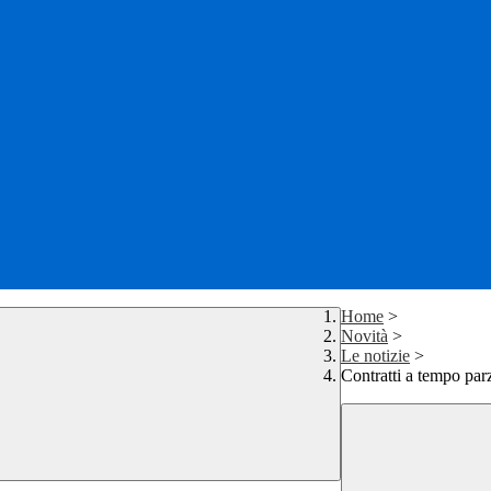
Home
>
Novità
>
Le notizie
>
Contratti a tempo pa