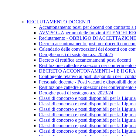
RECLUTAMENTO DOCENTI
Accantonamento posti per docenti con contratto a t
AVVISO - Apertura delle funzioni ELENCHI 
Reclutamento - OBBLIGO DI ACCETTAZION
Decreto accantonamento posti per docenti con contr
Calendario delle convocazioni dei docenti con cont
Deroghe posti di sostegno a.s. 2024/25
Decreto di rettifica accantonamenti posti docenti
Restituzione cattedre e spezzoni per conferimento 
DECRETO ACCONTONAMENTI - I E II GR
Contingente relativo ai posti disponibili per i con
Personale docente - Posti vacanti e disponibili dop
Restituzione cattedre e spezzoni per conferimento 
Deroghe posti di sostegno a.s. 2023/24
Classi di concorso e posti disponibili per la Liguria
Classi di concorso e posti disponibili per la Liguria
Classi di concorso e posti disponibili per la Liguria
Classi di concorso e posti disponibili per la Liguria
Classi di concorso e posti disponibili per la Liguria
Classi di concorso e posti disponibili per la Liguria
Classi di concorso e posti disponibili per la Liguria