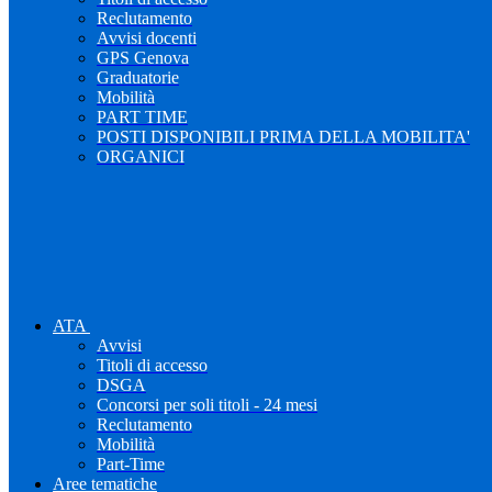
Reclutamento
Avvisi docenti
GPS Genova
Graduatorie
Mobilità
PART TIME
POSTI DISPONIBILI PRIMA DELLA MOBILITA'
ORGANICI
ATA
Avvisi
Titoli di accesso
DSGA
Concorsi per soli titoli - 24 mesi
Reclutamento
Mobilità
Part-Time
Aree tematiche