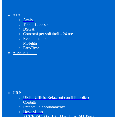
ATA
Avvisi
Titoli di accesso
DSGA
Concorsi per soli titoli - 24 mesi
Reclutamento
Mobilità
Part-Time
Aree tematiche
URP
URP - Ufficio Relazioni con il Pubblico
Contatti
Prenota un appuntamento
Dove siamo
ACCESSO AGLI ATTI ex L. n. 241/1990