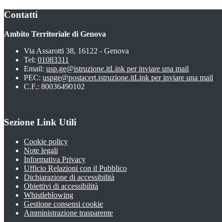
Contatti
Ambito Territoriale di Genova
Via Assarotti 38, 16122 - Genova
Tel:
01083311
Email:
usp.ge@istruzione.it
Link per inviare una mail
PEC:
uspge@postacert.istruzione.it
Link per inviare una mail
C.F.: 80036490102
Sezione Link Utili
Cookie policy
Note legali
Informativa Privacy
Ufficio Relazioni con il Pubblico
Dichiarazione di accessibilità
Obiettivi di accessibilità
Whistleblowing
Gestione consensi cookie
Amministrazione trasparente